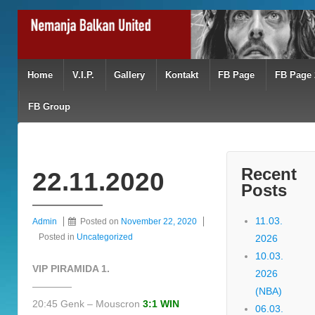
Home
V.I.P.
Gallery
Kontakt
FB Page
FB Page 
FB Group
Recent
22.11.2020
Posts
11.03.
Admin
Posted on
November 22, 2020
Posted in
Uncategorized
2026
10.03.
VIP PIRAMIDA 1.
2026
————
(NBA)
20:45 Genk – Mouscron
3:1 WIN
06.03.