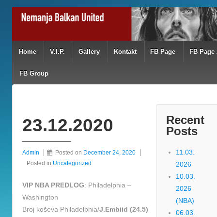
Home
V.I.P.
Gallery
Kontakt
FB Page
FB Page 
FB Group
Recent
23.12.2020
Posts
11.03.
Admin
Posted on
December 24, 2020
Posted in
Uncategorized
2026
10.03.
VIP NBA PREDLOG
: Philadelphia –
2026
Washington
(NBA)
Broj koševa Philadelphia/
J.Embiid (24.5)
06.03.