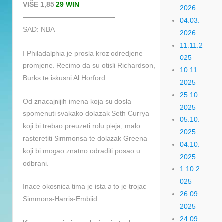
VIŠE 1,85
29 WIN
2026
—————————————-
04.03.
SAD: NBA
2026
11.11.2
I Philadalphia je prosla kroz odredjene
025
promjene. Recimo da su otisli Richardson,
10.11.
Burks te iskusni Al Horford..
2025
25.10.
Od znacajnijih imena koja su dosla
2025
spomenuti svakako dolazak Seth Currya
05.10.
koji bi trebao preuzeti rolu pleja, malo
2025
rasteretiti Simmonsa te dolazak Greena
04.10.
koji bi mogao znatno odraditi posao u
2025
odbrani.
1.10.2
025
Inace okosnica tima je ista a to je trojac
26.09.
Simmons-Harris-Embiid
2025
24.09.