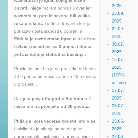
Kamerunac je igrac kojeg je tesko
2025
cuvati
i njega moram odmah u over jer
23.09.
wizardsi su prosle sezone bili velika
2025
ruka u reketu.
Tu drze Brayanta koji je
22.09.
pokazao dosta slabosti u odbrani a
2025
Embiid je raznovrstan igrac te se cesto
30.07.
izvlaci i na suteve za 3 poena i dosta
2025
puta iznudjuje slobodna bacanja..
16.07.
2025
Prosle sezone bio je na prosjeku od tacno
(100%
23.0 poena po mecu za nekih 29.5 minuta
ucinak)
u prosjeku..
07.07.
2025
Dok je
u play offu protiv Bostona u 4
05.07.
meca bio na prosjeku od 30 poena..
2025
Phila ga mora veceras koristiti sto vise
29.05.
i mislim da je pitanje samo njegove
2025
agresovnosti i nista vise, naravno uvjek i
28.06.