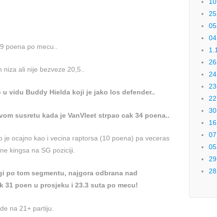
10
25
05
04
.9 poena po mecu..
1.
26
 niza ali nije bezveze 20,5..
24
23
u vidu Buddy Hielda koji je jako los defender..
22
30
vom susretu kada je VanVleet strpao cak 34 poena..
16
07
ao je ocajno kao i vecina raptorsa (10 poena) pa veceras
05
ne kingsa na SG poziciji.
29
28
igi po tom segmentu, najgora odbrana nad
k 31 poen u prosjeku i 23.3 suta po mecu!
de na 21+ partiju.