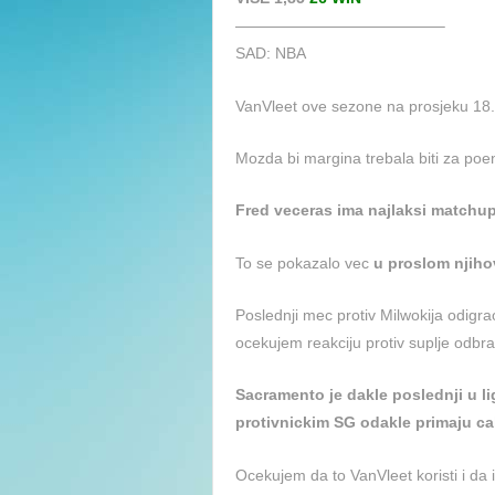
—————————————–
SAD: NBA
VanVleet ove sezone na prosjeku 18
Mozda bi margina trebala biti za poen
Fred veceras ima najlaksi matchup 
To se pokazalo vec
u proslom njiho
Poslednji mec protiv Milwokija odigr
ocekujem reakciju protiv suplje odbra
Sacramento je dakle poslednji u l
protivnickim SG odakle primaju ca
Ocekujem da to VanVleet koristi i da i