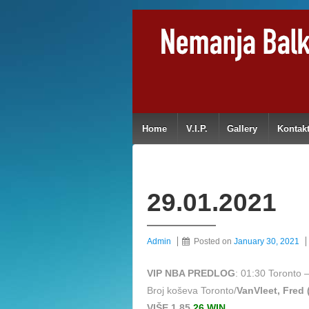
Home
V.I.P.
Gallery
Kontak
29.01.2021
Admin
Posted on
January 30, 2021
VIP NBA PREDLOG
: 01:30 Toronto
Broj koševa Toronto/
VanVleet, Fred 
VIŠE 1,85
26 WIN