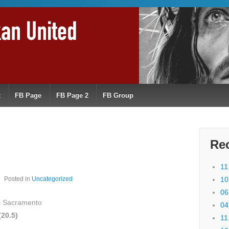
t
FB Page
FB Page 2
FB Group
Re
11
Posted in
Uncategorized
10
06
 – Sacramento
04
(20.5)
11