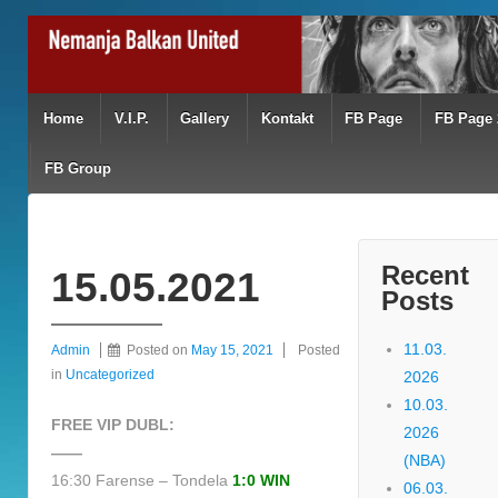
Home
V.I.P.
Gallery
Kontakt
FB Page
FB Page 
FB Group
Recent
15.05.2021
Posts
11.03.
Admin
Posted on
May 15, 2021
Posted
in
Uncategorized
2026
10.03.
FREE VIP DUBL:
2026
——
(NBA)
16:30 Farense – Tondela
1:0 WIN
06.03.