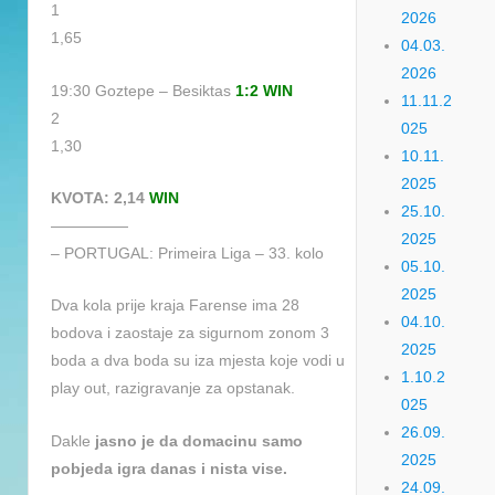
1
2026
1,65
04.03.
2026
19:30 Goztepe – Besiktas
1:2 WIN
11.11.2
2
025
1,30
10.11.
2025
KVOTA: 2,14
WIN
25.10.
—————
2025
– PORTUGAL: Primeira Liga – 33. kolo
05.10.
2025
Dva kola prije kraja Farense ima 28
04.10.
bodova i zaostaje za sigurnom zonom 3
2025
boda a dva boda su iza mjesta koje vodi u
1.10.2
play out, razigravanje za opstanak.
025
26.09.
Dakle
jasno je da domacinu samo
2025
pobjeda igra danas i nista vise.
24.09.