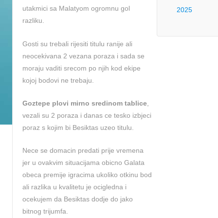
utakmici sa Malatyom ogromnu gol
2025
razliku.
Gosti su trebali rijesiti titulu ranije ali
neocekivana 2 vezana poraza i sada se
moraju vaditi srecom po njih kod ekipe
kojoj bodovi ne trebaju.
Goztepe plovi mirno sredinom tablice
,
vezali su 2 poraza i danas ce tesko izbjeci
poraz s kojim bi Besiktas uzeo titulu.
Nece se domacin predati prije vremena
jer u ovakvim situacijama obicno Galata
obeca premije igracima ukoliko otkinu bod
ali razlika u kvalitetu je ocigledna i
ocekujem da Besiktas dodje do jako
bitnog trijumfa.