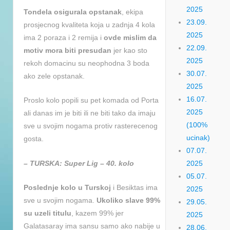
2025
Tondela osigurala opstanak
, ekipa
23.09.
prosjecnog kvaliteta koja u zadnja 4 kola
2025
ima 2 poraza i 2 remija i
ovde mislim da
22.09.
motiv mora biti presudan
jer kao sto
2025
rekoh domacinu su neophodna 3 boda
30.07.
ako zele opstanak.
2025
16.07.
Proslo kolo popili su pet komada od Porta
2025
ali danas im je biti ili ne biti tako da imaju
(100%
sve u svojim nogama protiv rasterecenog
ucinak)
gosta.
07.07.
– TURSKA: Super Lig – 40. kolo
2025
05.07.
Poslednje kolo u Turskoj
i Besiktas ima
2025
sve u svojim nogama.
Ukoliko slave 99%
29.05.
su uzeli titulu
, kazem 99% jer
2025
Galatasaray ima sansu samo ako nabije u
28.06.