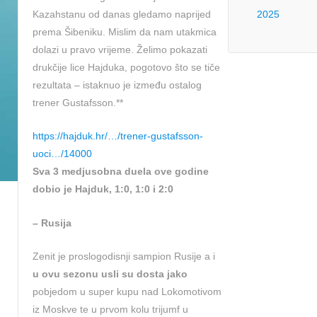
Kazahstanu od danas gledamo naprijed
2025
prema Šibeniku. Mislim da nam utakmica
dolazi u pravo vrijeme. Želimo pokazati
drukčije lice Hajduka, pogotovo što se tiče
rezultata – istaknuo je između ostalog
trener Gustafsson.**
https://hajduk.hr/…/trener-gustafsson-
uoci…/14000
Sva 3 medjusobna duela ove godine
dobio je Hajduk, 1:0, 1:0 i 2:0
– Rusija
Zenit je proslogodisnji sampion Rusije a i
u ovu sezonu usli su dosta jako
pobjedom u super kupu nad Lokomotivom
iz Moskve te u prvom kolu trijumf u