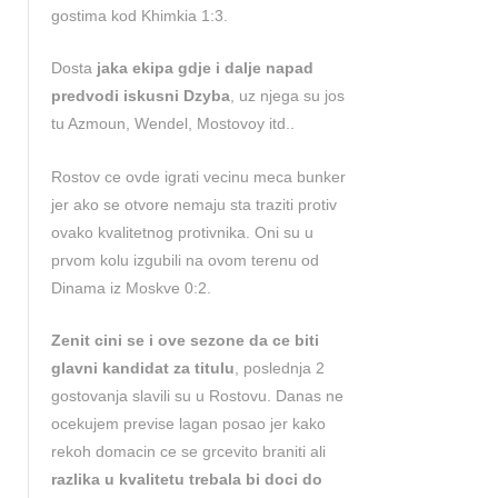
gostima kod Khimkia 1:3.
Dosta
jaka ekipa gdje i dalje napad
predvodi iskusni Dzyba
, uz njega su jos
tu Azmoun, Wendel, Mostovoy itd..
Rostov ce ovde igrati vecinu meca bunker
jer ako se otvore nemaju sta traziti protiv
ovako kvalitetnog protivnika. Oni su u
prvom kolu izgubili na ovom terenu od
Dinama iz Moskve 0:2.
Zenit cini se i ove sezone da ce biti
glavni kandidat za titulu
, poslednja 2
gostovanja slavili su u Rostovu. Danas ne
ocekujem previse lagan posao jer kako
rekoh domacin ce se grcevito braniti ali
razlika u kvalitetu trebala bi doci do