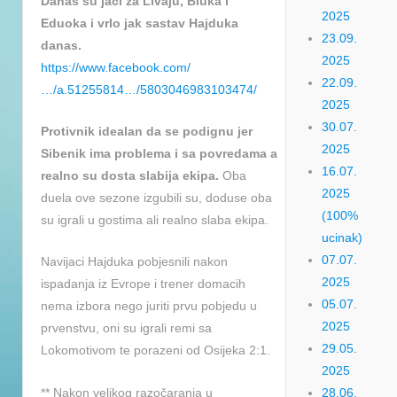
Danas su jaci za Livaju, Biuka i
2025
Eduoka i vrlo jak sastav Hajduka
23.09.
danas.
2025
https://www.facebook.com/
22.09.
…/a.51255814…/5803046983103474/
2025
30.07.
Protivnik idealan da se podignu jer
2025
Sibenik ima problema i sa povredama a
16.07.
realno su dosta slabija ekipa.
Oba
2025
duela ove sezone izgubili su, doduse oba
(100%
su igrali u gostima ali realno slaba ekipa.
ucinak)
07.07.
Navijaci Hajduka pobjesnili nakon
2025
ispadanja iz Evrope i trener domacih
05.07.
nema izbora nego juriti prvu pobjedu u
2025
prvenstvu, oni su igrali remi sa
29.05.
Lokomotivom te porazeni od Osijeka 2:1.
2025
** Nakon velikog razočaranja u
28.06.