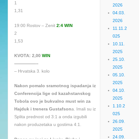
1
2026
1,31
04.03.
2026
19:00 Rostov – Zenit
2:4 WIN
11.11.2
2
025
1,53
10.11.
2025
KVOTA: 2,00
WIN
25.10.
—————–
2025
– Hrvatska 3. kolo
05.10.
2025
Nakon pomalo sramotnog ispadanja iz
04.10.
Conferencija lige od kazahstanskog
2025
Tobola ovo je bukvalno must win za
1.10.2
Hajduk i trenera Gustafson
a. Imali su iz
025
Splita prednost od 3:1 a onda izgubili
26.09.
nakon produzetaka u gostima 4:1.
2025
24.09.