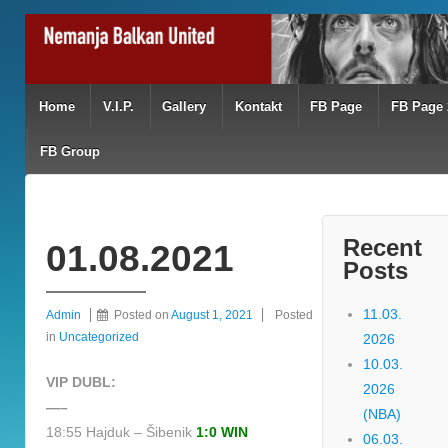
Home
V.I.P.
Gallery
Kontakt
FB Page
FB Page 
FB Group
Recent
01.08.2021
Posts
11.03.
Admin
Posted on
August 1, 2021
Posted
in
Uncategorized
2026
10.03.
VIP DUBL:
2026
—–
(NBA)
18:55 Hajduk – Šibenik
1:0 WIN
06.03.