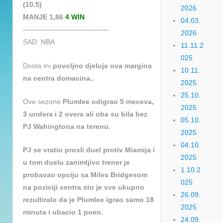
(10.5)
2026
MANJE 1,86
4 WIN
04.03.
————————————-
2026
SAD: NBA
11.11.2
025
Dosta mi
povoljno djeluje ova margina
10.11.
na centra domacina..
2025
25.10.
Ove sezone
Plumlee odigrao 5 meceva,
2025
3 undera i 2 overa ali oba su bila bez
05.10.
PJ Wahingtona na terenu.
2025
04.10.
PJ se vratio prosli duel protiv Miamija i
2025
u tom duelu zanimljivo trener je
1.10.2
probavao opciju sa Miles Bridgesom
025
na poziciji centra sto je sve ukupno
26.09.
rezultiralo da je Plumlee igrao samo 18
2025
minuta i ubacio 1 poen.
24.09.