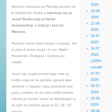
2025
Veceras minutaza za Plamlija ponovo ne
23.09.
bi trebala biti visoka a
matchup mu je
2025
Jusuf Nurkic koji je fizicki
22.09.
dominantniji. I vislji je i tezi od
2025
Masona.
30.07.
2025
Plumlee nema visok usage u napadu, tek
16.07.
je peta ili šesta opcija i to iza i Balla i
2025
Haywarda i Bridgesa i Oubrea pa i
(100%
ostalih..
ucinak)
07.07.
Jusuf nije covjek pored koga cete za
2025
kratko vrijeme na parketu ugraviti lake
05.07.
skokove u napadu i lako poentirati vise
2025
puta a nadam se da nece dobiti debele
29.05.
minute jer kazem vratio se Washington a
2025
sa njim na parketu igrao je 22, 28 i 18
28.06.
minuta.