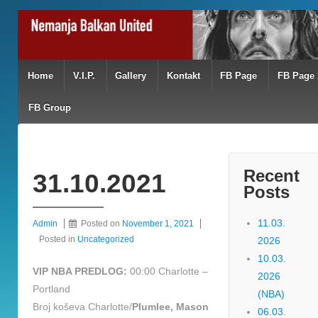
Home
V.I.P.
Gallery
Kontakt
FB Page
FB Page 
FB Group
Recent
31.10.2021
Posts
11.03.
Admin
Posted on
November 1, 2021
Posted in
Uncategorized
2026
10.03.
VIP NBA PREDLOG:
00:00 Charlotte –
2026
Portland
(NBA)
Broj koševa Charlotte/
Plumlee, Mason
06.03.