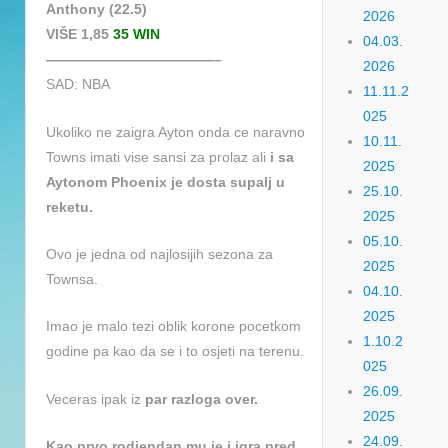
Anthony (22.5)
2026
VIŠE 1,85
35 WIN
04.03.
————————————–
2026
SAD: NBA
11.11.2
025
Ukoliko ne zaigra Ayton onda ce naravno
10.11.
Towns imati vise sansi za prolaz ali
i sa
2025
Aytonom Phoenix je dosta supalj u
25.10.
reketu.
2025
05.10.
Ovo je jedna od najlosijih sezona za
2025
Townsa.
04.10.
2025
Imao je malo tezi oblik korone pocetkom
1.10.2
godine pa kao da se i to osjeti na terenu.
025
26.09.
Veceras ipak iz
par razloga over.
2025
24.09.
Kao prvo rodjendan mu je i igra pred