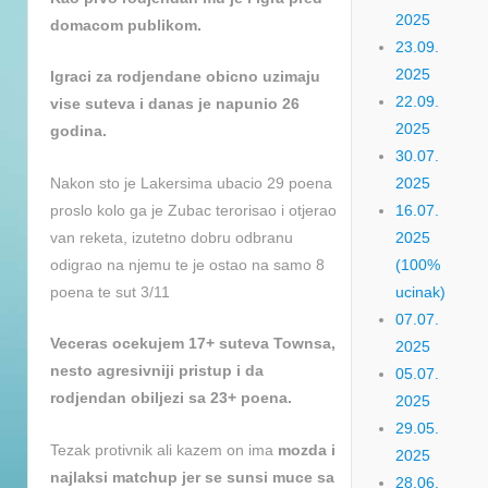
2025
domacom publikom.
23.09.
2025
Igraci za rodjendane obicno uzimaju
22.09.
vise suteva i danas je napunio 26
2025
godina.
30.07.
Nakon sto je Lakersima ubacio 29 poena
2025
proslo kolo ga je Zubac terorisao i otjerao
16.07.
van reketa, izutetno dobru odbranu
2025
odigrao na njemu te je ostao na samo 8
(100%
poena te sut 3/11
ucinak)
07.07.
Veceras ocekujem 17+ suteva Townsa,
2025
nesto agresivniji pristup i da
05.07.
rodjendan obiljezi sa 23+ poena.
2025
29.05.
Tezak protivnik ali kazem on ima
mozda i
2025
najlaksi matchup jer se sunsi muce sa
28.06.