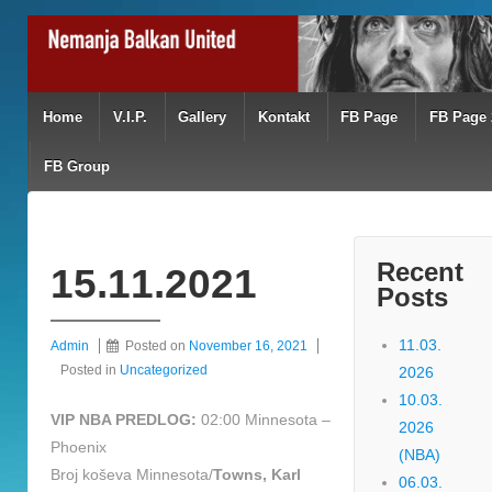
Home
V.I.P.
Gallery
Kontakt
FB Page
FB Page 
FB Group
Recent
15.11.2021
Posts
11.03.
Admin
Posted on
November 16, 2021
Posted in
Uncategorized
2026
10.03.
VIP NBA PREDLOG:
02:00 Minnesota –
2026
Phoenix
(NBA)
Broj koševa Minnesota/
Towns, Karl
06.03.