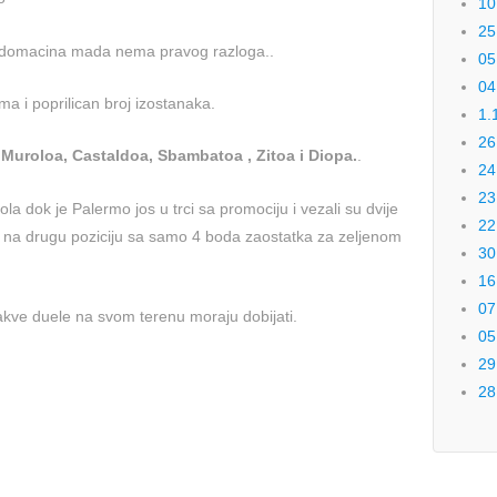
10
25
a domacina mada nema pravog razloga..
05
04
ma i poprilican broj izostanaka.
1.
26
t Muroloa, Castaldoa, Sbambatoa , Zitoa i Diopa.
.
24
23
la dok je Palermo jos u trci sa promociju i vezali su dvije
22
ja na drugu poziciju sa samo 4 boda zaostatka za zeljenom
30
16
07
vakve duele na svom terenu moraju dobijati.
05
29
28