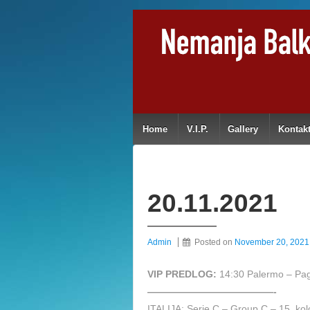
Home
V.I.P.
Gallery
Kontak
20.11.2021
Admin
Posted on
November 20, 2021
VIP PREDLOG:
14:30 Palermo – P
—————————————-
ITALIJA: Serie C – Group C – 15. kol