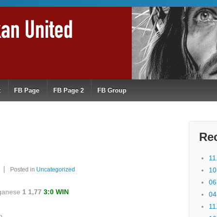
t
FB Page
FB Page 2
FB Group
Re
11
Posted in
Uncategorized
10
06
aganese
1 1,77
3:0 WIN
04
11
o