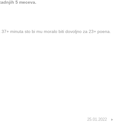
 zadnjih 5 meceva.
 37+ minuta sto bi mu moralo biti dovoljno za 23+ poena.
25.01.2022
›