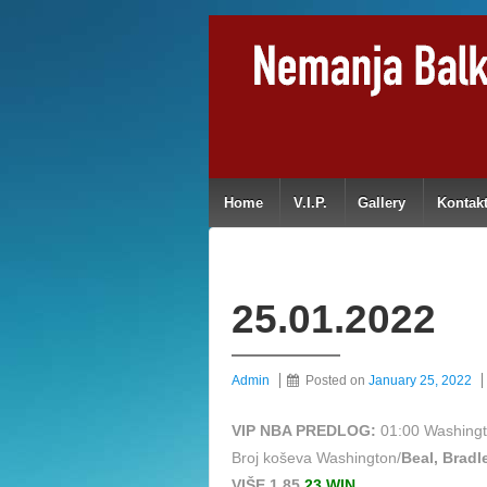
Home
V.I.P.
Gallery
Kontak
25.01.2022
Admin
Posted on
January 25, 2022
VIP NBA PREDLOG:
01:00 Washingt
Broj koševa Washington/
Beal, Bradl
VIŠE 1,85
23 WIN