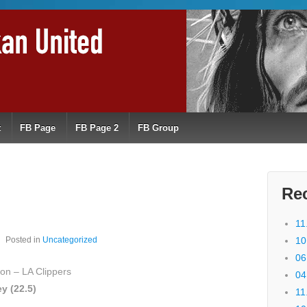
t
FB Page
FB Page 2
FB Group
Re
11
Posted in
Uncategorized
10
06
on – LA Clippers
04
ey (22.5)
11