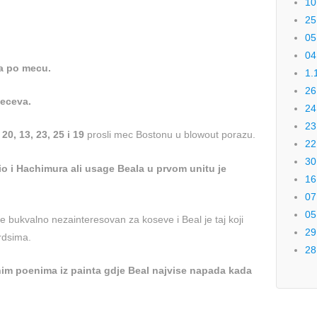
10
25
05
04
a po mecu.
1.
26
meceva.
24
23
 20, 13, 23, 25 i 19
prosli mec Bostonu u blowout porazu.
22
30
io i Hachimura ali usage Beala u prvom unitu je
16
07
05
 bukvalno nezainteresovan za koseve i Beal je taj koji
29
rdsima.
28
enim poenima iz painta gdje Beal najvise napada kada