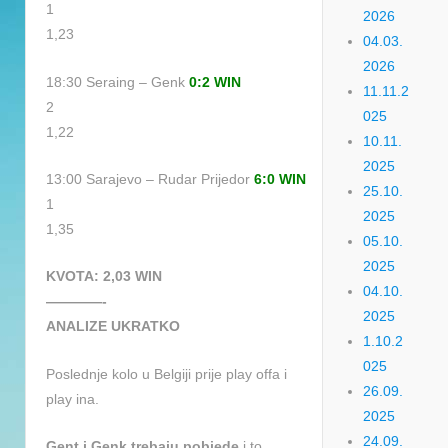
1
2026
1,23
04.03.
2026
18:30 Seraing – Genk
0:2 WIN
11.11.2
2
025
1,22
10.11.
2025
13:00 Sarajevo – Rudar Prijedor
6:0 WIN
25.10.
1
2025
1,35
05.10.
2025
KVOTA: 2,03 WIN
04.10.
————-
2025
ANALIZE UKRATKO
1.10.2
025
Poslednje kolo u Belgiji prije play offa i
26.09.
play ina.
2025
24.09.
Gent i Genk trebaju pobjede
i to