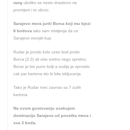
rang
ukoliko se nesto drasticno ne
promijeni i to ubrzo.
Sarajevo mora juriti Borca koji mu bjezi
6 bodova
iako sam misljenja da ce
Sarajevo osvojiti kup.
Rudar je proslo kolo uzeo bod protiv
Borca (2:2) ali vise sretno nego spretno,
Borac je bio puno bolji a sudija je oprostio
cak par kartona sto bi bila iskljucenja.
Tako je Rudar mec zavrsio sa 7 zutih
kartona.
Na ovom gostovanju ocekujem
dominaciju Sarajeva od pocetka meca i
sva 3 boda.