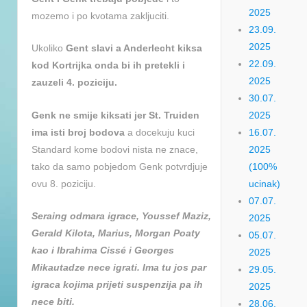
2025
mozemo i po kvotama zakljuciti.
23.09.
2025
Ukoliko
Gent slavi a Anderlecht kiksa
22.09.
kod Kortrijka onda bi ih pretekli i
2025
zauzeli 4. poziciju.
30.07.
Genk ne smije kiksati jer St. Truiden
2025
ima isti broj bodova
a docekuju kuci
16.07.
Standard kome bodovi nista ne znace,
2025
tako da samo pobjedom Genk potvrdjuje
(100%
ovu 8. poziciju.
ucinak)
07.07.
Seraing odmara igrace, Youssef Maziz,
2025
Gerald Kilota, Marius, Morgan Poaty
05.07.
kao i Ibrahima Cissé i Georges
2025
Mikautadze nece igrati. Ima tu jos par
29.05.
igraca kojima prijeti suspenzija pa ih
2025
nece biti.
28.06.