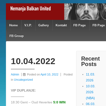
Home
V.I.P.
Gallery
Kontakt
FB Page
FB Page 
FB Group
Recent
10.04.2022
Posts
11.03.
Admin
Posted on
April 10, 2022
Posted
in
Uncategorized
2026
10.03.
VIP DUPLANJE:
2026
————
(NBA)
18:30 Gent – Oud Heverlee
5:0 WIN
06.03.