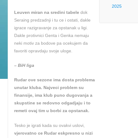
2025
Leuven miran na sredini tabele
dok
Seraing predzadnji i tu ce i ostati, dakle
igrace razigravanje za opstanak u ligi.
Dakle protivnici Genta i Genka nemaju
neki motiv za bodove pa ocekujem da
favoriti opravdaju svoje uloge.
– BiH liga
Rudar ove sezone ima dosta problema
unutar kluba. Najveci problem su
finansije, ima klub puno dugovanja a
skupstine se redovno odgadjaju i to
remeti ovaj tim u borbi za opstanak.
Tesko je igrati kada su ovakvi uslovi,
vjerovatno ce Rudar eskpresno u nizi