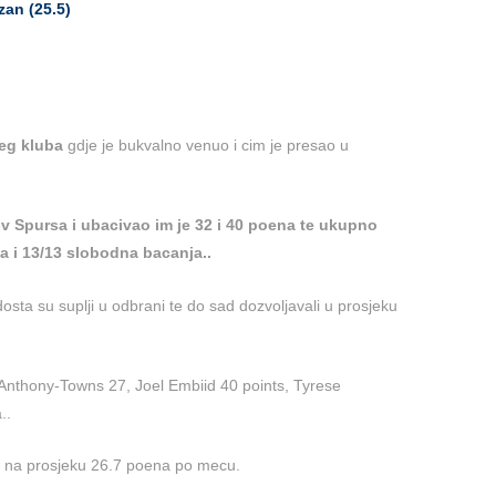
an (25.5)
eg kluba
gdje je bukvalno venuo i cim je presao u
tiv Spursa i ubacivao im je 32 i 40 poena te ukupno
ca i 13/13 slobodna bacanja..
sta su suplji u odbrani te do sad dozvoljavali u prosjeku
Anthony-Towns 27, Joel Embiid 40 points, Tyrese
..
 na prosjeku 26.7 poena po mecu.