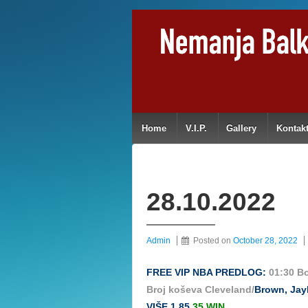
Home
V.I.P.
Gallery
Kontak
28.10.2022
Admin
Posted on
October 28, 2022
FREE VIP NBA PREDLOG:
01:30 Bo
Broj koševa Cleveland/
Brown, Jayl
VIŠE 1,85
35 WIN