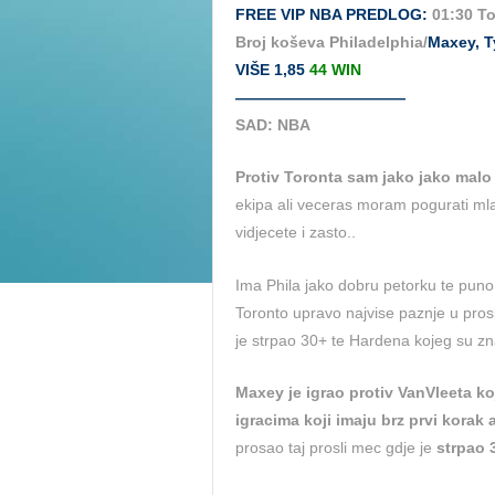
FREE VIP NBA PREDLOG:
01:30 To
Broj koševa Philadelphia/
Maxey, T
VIŠE 1,85
44 WIN
———————————
SAD: NBA
Protiv Toronta sam jako jako malo 
ekipa ali veceras moram pogurati mla
vidjecete i zasto..
Ima Phila jako dobru petorku te puno
Toronto upravo najvise paznje u pro
je strpao 30+ te Hardena kojeg su znal
Maxey je igrao protiv VanVleeta ko
igracima koji imaju brz prvi korak
prosao taj prosli mec gdje je
strpao 