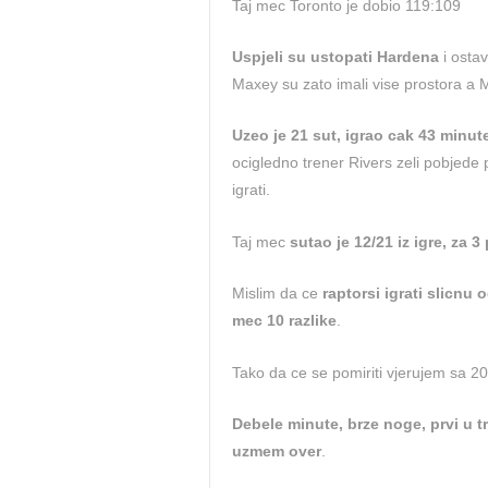
Taj mec Toronto je dobio 119:109
Uspjeli su ustopati Hardena
i ostav
Maxey su zato imali vise prostora a 
Uzeo je 21 sut, igrao cak 43 minut
ocigledno trener Rivers zeli pobjede 
igrati.
Taj mec
sutao je 12/21 iz igre, za 
Mislim da ce
raptorsi igrati slicnu 
mec 10 razlike
.
Tako da ce se pomiriti vjerujem sa 2
Debele minute, brze noge, prvi u t
uzmem over
.