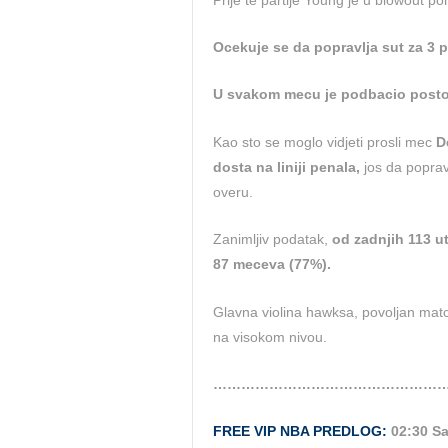
Ocekuje se da popravlja sut za 3 
U svakom mecu je podbacio post
Kao sto se moglo vidjeti prosli mec
D
dosta na liniji penala,
jos da poprav
overu.
Zanimljiv podatak,
od zadnjih 113 u
87 meceva (77%).
Glavna violina hawksa, povoljan mat
na visokom nivou.
…………………………………………
FREE VIP NBA PREDLOG:
02:30 Sa