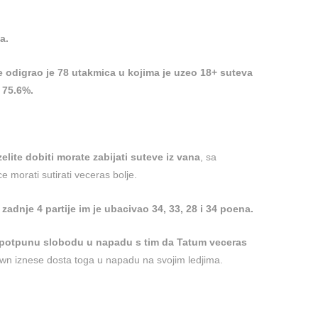
a.
 odigrao je 78 utakmica u kojima je uzeo 18+ suteva
 75.6%.
zelite dobiti morate zabijati suteve iz vana
, sa
 morati sutirati veceras bolje.
 zadnje 4 partije im je ubacivao 34, 33, 28 i 34 poena.
 potpunu slobodu u napadu s tim da Tatum veceras
wn iznese dosta toga u napadu na svojim ledjima.