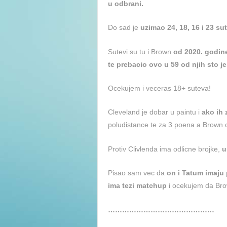
u odbrani.
Do sad je
uzimao 24, 18, 16 i 23 sut
Sutevi su tu i Brown
od 2020. godine
te prebacio ovo u 59 od njih sto je
Ocekujem i veceras 18+ suteva!
Cleveland je dobar u paintu i
ako ih 
poludistance te za 3 poena a Brown ce
Protiv Clivlenda ima odlicne brojke,
u
Pisao sam vec da
on i Tatum imaju
ima tezi matchup
i ocekujem da Bro
………………………………………