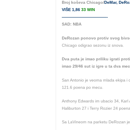
Broj koševa Chicago/
DeMar, DeRoz
VIŠE 1,86
33 WIN
———————————-
SAD: NBA
DeRozan ponovo protiv svog bivs
Chicago odigrao sezonu iz snova.
Dva puta je imao priliku igrati pro
imao 29/46 sut iz igre u ta dva me
San Antonio je veoma mlada ekipa i do
121.6 poena po mecu.
Anthony Edwards im ubacio 34, Karl 
Haliburton 27 i Terry Rozier 24 poena
Sa LaVineom na parketu DeRozan je