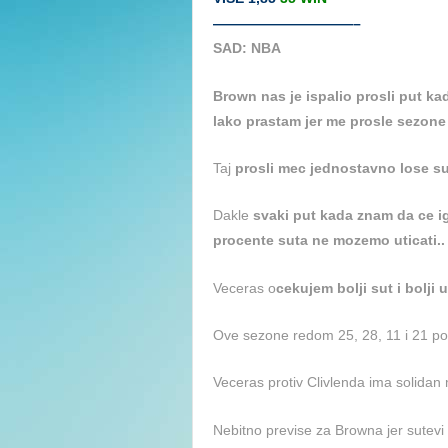
——————————–
SAD: NBA
Brown nas je ispalio prosli put ka
lako prastam jer me prosle sezon
Taj
prosli mec jednostavno lose su
Dakle
svaki put kada znam da ce ig
procente suta ne mozemo uticati..
Veceras o
cekujem bolji sut i bolji 
Ove sezone redom 25, 28, 11 i 21 po
Veceras protiv Clivlenda ima solidan m
Nebitno previse za Browna jer sutevi c