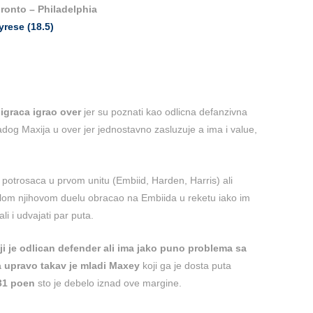
ronto – Philadelphia
yrese (18.5)
igraca igrao over
jer su poznati kao odlicna defanzivna
dog Maxija u over jer jednostavno zasluzuje a ima i value,
 potrosaca u prvom unitu (Embiid, Harden, Harris) ali
slom njihovom duelu obracao na Embiida u reketu iako im
i i udvajati par puta.
ji je odlican defender ali ima jako puno problema sa
 a upravo takav je mladi Maxey
koji ga je dosta puta
31 poen
sto je debelo iznad ove margine.