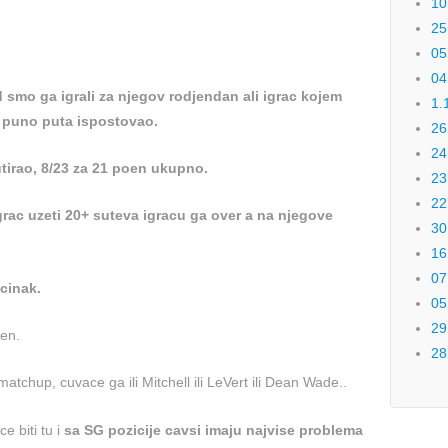
10
25
05
04
d smo ga igrali za njegov rodjendan ali igrac kojem
1.
e puno puta ispostovao.
26
24
tirao, 8/23 za 21 poen ukupno.
23
22
rac uzeti 20+ suteva igracu ga over a na njegove
30
16
07
ucinak.
05
29
en.
28
atchup, cuvace ga ili Mitchell ili LeVert ili Dean Wade..
e biti tu i
sa SG pozicije cavsi imaju najvise problema