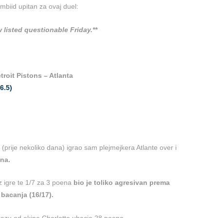
Embiid upitan za ovaj duel:
 listed questionable Friday.**
troit Pistons – Atlanta
6.5)
(prije nekoliko dana) igrao sam plejmejkera Atlante over i
na.
z igre te 1/7 za 3 poena
bio je toliko agresivan prema
bacanja (16/17).
orazu od ekipe Charlotte ubacio 28 poena.