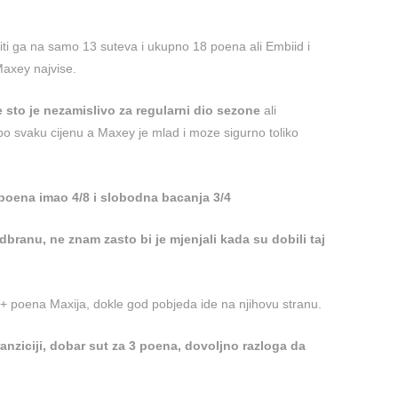
iti ga na samo 13 suteva i ukupno 18 poena ali Embiid i
Maxey najvise.
e sto je nezamislivo za regularni dio sezone
ali
po svaku cijenu a Maxey je mlad i moze sigurno toliko
3 poena imao 4/8 i slobodna bacanja 3/4
odbranu, ne znam zasto bi je mjenjali kada su dobili taj
0+ poena Maxija, dokle god pobjeda ide na njihovu stranu.
ranziciji, dobar sut za 3 poena, dovoljno razloga da