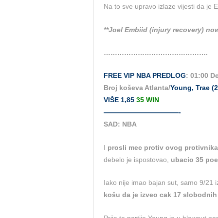
Na to sve upravo izlaze vijesti da je 
**Joel Embiid (injury recovery) now
……………………………………….
FREE VIP NBA PREDLOG
: 01:00 De
Broj koševa Atlanta/
Young, Trae (2
VIŠE 1,85
35 WIN
———————————-
SAD: NBA
I
prosli mec protiv ovog protivnika
debelo je ispostovao,
ubacio 35 poe
Iako nije imao bajan sut, samo 9/21 i
košu da je izveo cak 17 slobodnih 
Prije te partije Young je u blowout p