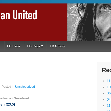
t
FB Page
FB Page 2
FB Group
Re
11
Posted in
Uncategorized
10
06
ston – Cleveland
04
en (23.5)
11