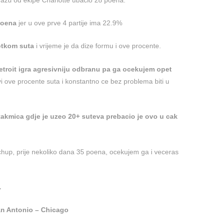
poena
jer u ove prve 4 partije ima 22.9%
otkom suta
i vrijeme je da dize formu i ove procente.
etroit igra agresivniju odbranu pa ga ocekujem opet
i ove procente suta i konstantno ce bez problema biti u
takmica gdje je uzeo 20+ suteva prebacio je ovo u cak
chup, prije nekoliko dana 35 poena, ocekujem ga i veceras
…
n Antonio – Chicago