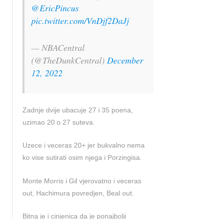
@EricPincus
pic.twitter.com/VnDjf2DaJj
— NBACentral
(@TheDunkCentral)
December
12, 2022
Zadnje dvije ubacuje 27 i 35 poena,
uzimao 20 o 27 suteva.
Uzece i veceras 20+ jer bukvalno nema
ko vise sutirati osim njega i Porzingisa.
Monte Morris i Gil vjerovatno i veceras
out, Hachimura povredjen, Beal out.
Bitna je i cinjenica da je ponajbolji