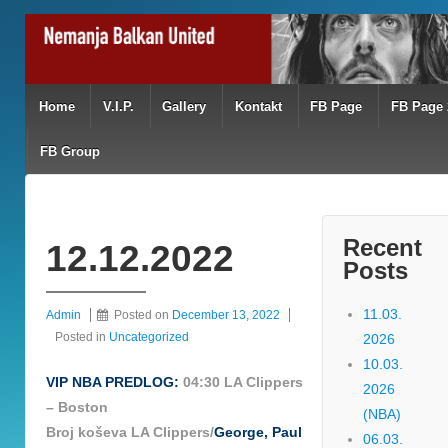
Home
V.I.P.
Gallery
Kontakt
FB Page
FB Page 
FB Group
Recent
12.12.2022
Posts
11.03.
Admin
Posted on
December 13, 2022
Posted in
Uncategorized
2026
10.03.
VIP NBA PREDLOG:
04:30 LA Clippers
2026
– Boston
(NBA)
Broj koševa LA Clippers/
George, Paul
06.03.