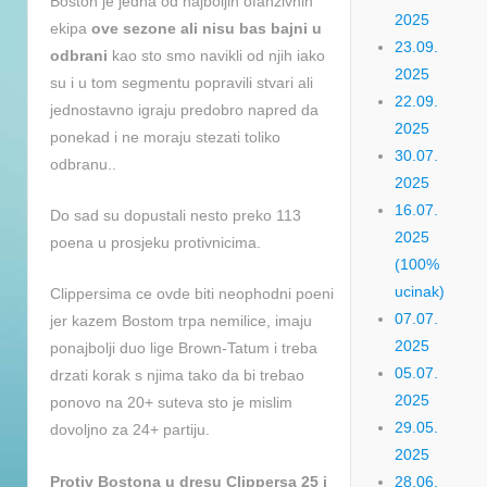
Boston je jedna od najboljih ofanzivnih
2025
ekipa
ove sezone ali nisu bas bajni u
23.09.
odbrani
kao sto smo navikli od njih iako
2025
su i u tom segmentu popravili stvari ali
22.09.
jednostavno igraju predobro napred da
2025
ponekad i ne moraju stezati toliko
30.07.
odbranu..
2025
16.07.
Do sad su dopustali nesto preko 113
2025
poena u prosjeku protivnicima.
(100%
ucinak)
Clippersima ce ovde biti neophodni poeni
07.07.
jer kazem Bostom trpa nemilice, imaju
2025
ponajbolji duo lige Brown-Tatum i treba
05.07.
drzati korak s njima tako da bi trebao
2025
ponovo na 20+ suteva sto je mislim
29.05.
dovoljno za 24+ partiju.
2025
Protiv Bostona u dresu Clippersa 25 i
28.06.