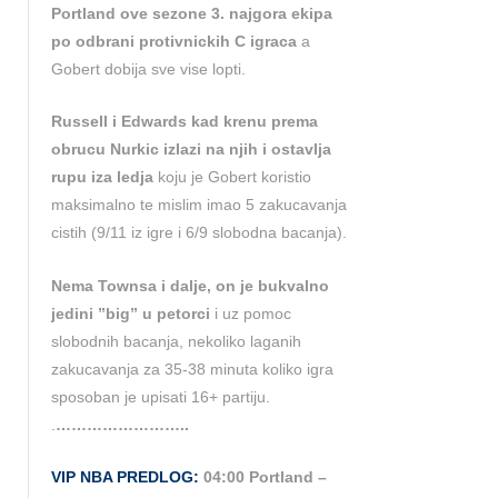
Portland ove sezone 3. najgora ekipa
po odbrani protivnickih C igraca
a
Gobert dobija sve vise lopti.
Russell i Edwards kad krenu prema
obrucu Nurkic izlazi na njih i ostavlja
rupu iza ledja
koju je Gobert koristio
maksimalno te mislim imao 5 zakucavanja
cistih (9/11 iz igre i 6/9 slobodna bacanja).
Nema Townsa i dalje, on je bukvalno
jedini ”big” u petorci
i uz pomoc
slobodnih bacanja, nekoliko laganih
zakucavanja za 35-38 minuta koliko igra
sposoban je upisati 16+ partiju.
.
……………………..
VIP NBA PREDLOG:
04:00 Portland –