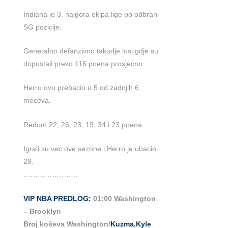
Indiana je 3. najgora ekipa lige po odbrani
SG pozicije.
Generalno defanzivno takodje losi gdje su
dopustali preko 116 poena prosjecno.
Herro ovo prebacio u 5 od zadnjih 6
meceva.
Redom 22, 26, 23, 19, 34 i 23 poena.
Igrali su vec ove sezone i Herro je ubacio
29.
…………………..
VIP NBA PREDLOG:
01:00 Washington
– Brooklyn
Broj koševa Washington/
Kuzma,Kyle