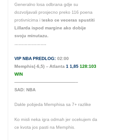
Generalno losa odbrana gdje su
dozvoljavali prosjecno preko 116 poena
protivnicima i t
esko ce veceras spustiti
Lillarda ispod margine ako dobije
svoju minutazu.
………………….
VIP NBA PREDLOG:
02:00
Memphis(-6,5) – Atlanta
1 1,85
128:103
WIN
——————————————–
SAD: NBA
Dakle pobjeda Memphisa sa 7+ razlike
Ko misli neka igra odmah jer ocekujem da
ce kvota jos pasti na Memphis.