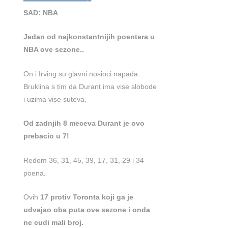
—————————–
SAD: NBA
Jedan od najkonstantnijih poentera u
NBA ove sezone..
On i Irving su glavni nosioci napada
Bruklina s tim da Durant ima vise slobode
i uzima vise suteva.
Od zadnjih 8 meceva Durant je ovo
prebacio u 7!
Redom 36, 31, 45, 39, 17, 31, 29 i 34
poena.
Ovih
17 protiv Toronta koji ga je
udvajao oba puta ove sezone i onda
ne cudi mali broj.