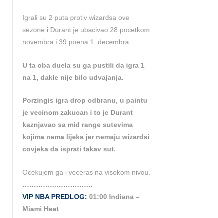
Igrali su 2 puta protiv wizardsa ove
sezone i Durant je ubacivao 28 pocetkom
novembra i 39 poena 1. decembra.
U ta oba duela su ga pustili da igra 1
na 1, dakle nije bilo udvajanja.
Porzingis igra drop odbranu, u paintu
je vecinom zakucan i to je Durant
kaznjavao sa mid range sutevima
kojima nema lijeka jer nemaju wizardsi
covjeka da isprati takav sut.
Ocekujem ga i veceras na visokom nivou.
………………………….
VIP NBA PREDLOG:
01:00 Indiana –
Miami Heat