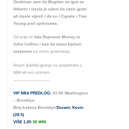
Ocekivao sam da Bogdan ne igra za
Atlantu i izasla je vijest da nece igrati
ali izasle vijesti i da su i Capela i Trae
Young pod upitnicima.
Od prije im
fale Dejounte Murray te
John Collins i kao da masu bjelom
zastavom
na ovom gostovanju.
Nisam ljubitelj igranja na pobjednike u
NBA ali ovo uzimam.
………………………
VIP NBA PREDLOG:
01:00 Washington
– Brooklyn
Broj koševa Brooklyn/
Durant, Kevin
(28.5)
VIŠE 1,85
30 WIN