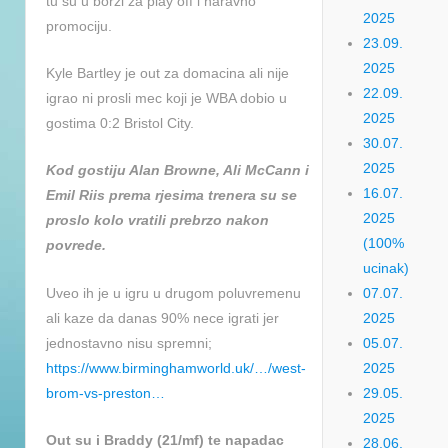
tu su u borzi za play off i naravno
2025
promociju.
23.09.
2025
Kyle Bartley je out za domacina ali nije
22.09.
igrao ni prosli mec koji je WBA dobio u
2025
gostima 0:2 Bristol City.
30.07.
2025
Kod gostiju Alan Browne, Ali McCann i
16.07.
Emil Riis prema rjesima trenera su se
2025
proslo kolo vratili prebrzo nakon
(100%
povrede.
ucinak)
Uveo ih je u igru u drugom poluvremenu
07.07.
ali kaze da danas 90% nece igrati jer
2025
jednostavno nisu spremni;
05.07.
https://www.birminghamworld.uk/…/west-
2025
brom-vs-preston…
29.05.
2025
Out su i Braddy (21/mf) te napadac
28.06.