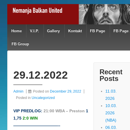
Home
V.I.P.
Gallery
Kontakt
FB Page
FB Page 
FB Group
Recent
29.12.2022
Posts
11.03.
Admin
Posted on
December 29, 2022
Posted in
Uncategorized
2026
10.03.
VIP PREDLOG:
21:00 WBA – Preston
1
2026
1,75
2:0 WIN
(NBA)
———————————–
06.03.