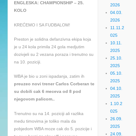
ENGLESKA: CHAMPIONSHIP – 25.
2026
KOLO
04.03.
2026
KREĆEMO I SA FUDBALOM!
11.11.2
025
Preston je solidna defanzivna ekipa koja
10.11.
je u 24 kola primila 24 gola medjutim
2025
dozivjeli su 2 vezana poraza i trenutno su
25.10.
na 10. poziciji.
2025
05.10.
WBA je bio u zoni ispadanja, zatim ih
2025
preuzeo novi trener Carlos Corberan te
04.10.
su dobili cak 6 meceva od 8 pod
2025
njegovom palicom..
1.10.2
025
Trenutno su na 14. poziciji ali razlika
26.09.
medu timovima je toliko mala da
2025
pobjedom WBA moze cak do 5. pozicije i
24.09.