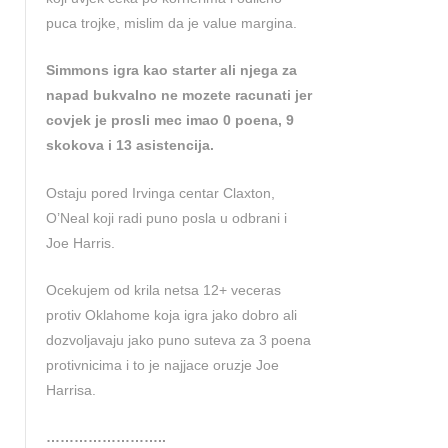
puca trojke, mislim da je value margina.
Simmons igra kao starter ali njega za
napad bukvalno ne mozete racunati jer
covjek je prosli mec imao 0 poena, 9
skokova i 13 asistencija.
Ostaju pored Irvinga centar Claxton,
O’Neal koji radi puno posla u odbrani i
Joe Harris.
Ocekujem od krila netsa 12+ veceras
protiv Oklahome koja igra jako dobro ali
dozvoljavaju jako puno suteva za 3 poena
protivnicima i to je najjace oruzje Joe
Harrisa.
……………………..