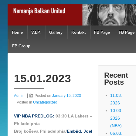
Home
V.I.P.
Gallery
Kontakt
FB Page
FB Page 
FB Group
Recent
15.01.2023
Posts
11.03.
Admin
Posted on
January 15, 2023
Posted in
Uncategorized
2026
10.03.
VIP NBA PREDLOG:
03:30 LA Lakers –
2026
Philadelphia
(NBA)
Broj koševa Philadelphia/
Embiid, Joel
06.03.