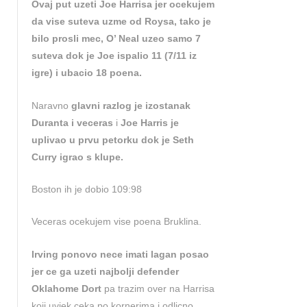
Ovaj put uzeti Joe Harrisa jer ocekujem
da vise suteva uzme od Roysa, tako je
bilo prosli mec, O’ Neal uzeo samo 7
suteva dok je Joe ispalio 11 (7/11 iz
igre) i ubacio 18 poena.
Naravno
glavni razlog je izostanak
Duranta i veceras
i
Joe Harris je
uplivao u prvu petorku dok je Seth
Curry igrao s klupe.
Boston ih je dobio 109:98
Veceras ocekujem vise poena Bruklina.
Irving ponovo nece imati lagan posao
jer ce ga uzeti najbolji defender
Oklahome Dort
pa trazim over na Harrisa
koji uvjek ceka po kornerima i odlicno