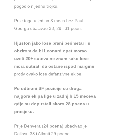
pogodio nijednu trojku.
Prije toga u jedina 3 meca bez Paul
Georga ubacivao 33, 29 i 31 poen.
Hjuston jako lose brani perimetar i s
obzirom da bi Leonard opet morao
uzeti 20+ suteva ne znam kako lose
mora sutirati da ostane ispod margine
protiv ovako lose defanzivne ekipe.
Po odbrani SF pozicije su druga
najgora ekipa lige u zadnjih 15 meceva
gdje su dopustali skoro 28 poena u
prosjeku.
Prije Denvera (24 poena) ubacivao je
Dallasu 33 i Atlanti 29 poena.