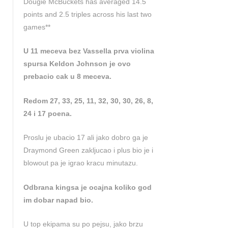
Dougie McBuckets has averaged 14.5
points and 2.5 triples across his last two
games**
U 11 meceva bez Vassella prva violina
spursa Keldon Johnson je ovo
prebacio cak u 8 meceva.
Redom 27, 33, 25, 11, 32, 30, 30, 26, 8,
24 i 17 poena.
Proslu je ubacio 17 ali jako dobro ga je
Draymond Green zakljucao i plus bio je i
blowout pa je igrao kracu minutazu.
Odbrana kingsa je ocajna koliko god
im dobar napad bio.
U top ekipama su po pejsu, jako brzu