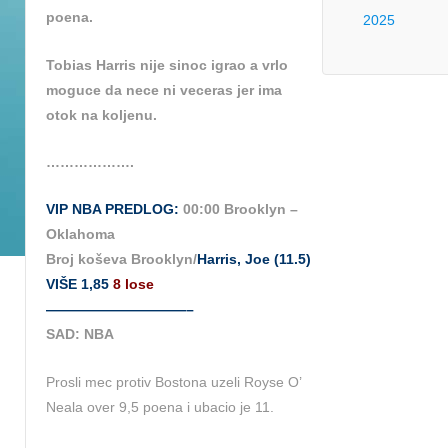
poena.
2025
Tobias Harris nije sinoc igrao a vrlo
moguce da nece ni veceras jer ima
otok na koljenu.
……………….
VIP NBA PREDLOG:
00:00 Brooklyn –
Oklahoma
Broj koševa Brooklyn/
Harris, Joe (11.5)
VIŠE 1,85
8 lose
——————————–
SAD: NBA
Prosli mec protiv Bostona uzeli Royse O’
Neala over 9,5 poena i ubacio je 11.