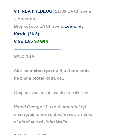
VIP NBA PREDLOG:
21:00 LA Clippers
– Houston
Broj koševa LA Clippers/
Leonard,
Kawhi (26.5)
VIŠE 1,85
30 WIN
———————————
–
SAD: NBA
Ako ne prebaci protiv Hjustona onda
ne znam protiv koga ce..
Clippersi veceras dosta dosta oslabljeni..
Pored George i Luke Kennarda koji
nisu igrali ni prosli duel veceras nema
ni Morrisa a ni John Walla