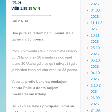
(31.5)
2026
VIŠE 1,85
35 WIN
04.03.
———————————-
2026
SAD: NBA
11.11.2
025
Dva puta za redom nam Embiid staje
10.11.
tacno na 30 poena.
2025
25.10.
Prvo u blowoutu i faul problemima ubacio
2025
30 Oklahomi za 28 minuta i sinoc opet
05.10.
tacno 30 Utahu gdje su ga i udvajali i gdje
2025
je Harden imao odlicno vece sa 33 poena.
04.10.
2025
Veceras
protiv Lakersa ocekujem
1.10.2
centra Phile u dosta boljem
025
poenterskom izdanju.
26.09.
2025
Od kako se Davis povrijedio jedni su
24.09.