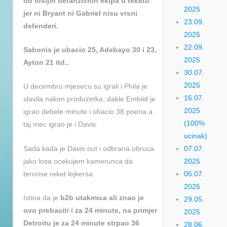
od losijih defanzivnih ekipa u reketu
2025
jer ni Bryant ni Gabriel nisu vrsni
23.09.
defenderi.
2025
22.09.
Sabonis je ubacio 25, Adebayo 30 i 23,
2025
Ayton 21 itd..
30.07.
2025
U decembru mjesecu su igrali i Phila je
16.07.
slavila nakon produzetka, dakle Embiid je
2025
igrao debele minute i ubacio 38 poena a
(100%
taj mec igrao je i Davis.
ucinak)
Sada kada je Davis out i odbrana obruca
07.07.
jako losa ocekujem kamerunca da
2025
terorise reket lejkersa.
05.07.
2025
Istina da je
b2b utakmica ali znao je
29.05.
ovo prebaciti i za 24 minute, na primjer
2025
Detroitu je za 24 minute strpao 36
28.06.