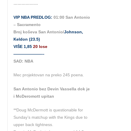
………………
VIP NBA PREDLOG:
01:00 San Antonio
– Sacramento
Broj koševa San Antonio/
Johnson,
Keldon (23.5)
VIŠE 1,85
20 lose
———————–
SAD: NBA
Mec projektovan na preko 245 poena.
San Antonio bez Devin Vassella dok je
i McDeromott upitan
**Doug McDermott is questionable for
Sunday’s matchup with the Kings due to
upper back tightness.