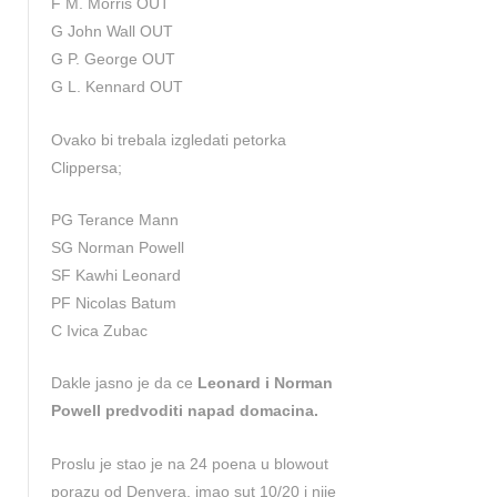
F M. Morris OUT
G John Wall OUT
G P. George OUT
G L. Kennard OUT
Ovako bi trebala izgledati petorka
Clippersa;
PG Terance Mann
SG Norman Powell
SF Kawhi Leonard
PF Nicolas Batum
C Ivica Zubac
Dakle jasno je da ce
Leonard i Norman
Powell predvoditi napad domacina.
Proslu je stao je na 24 poena u blowout
porazu od Denvera, imao sut 10/20 i nije