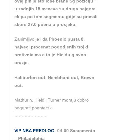
ovaj pik je sto lose brane Sg poziciju i
u zadnjih 15 meceva su druga najgora
ekipa po tom segmentu gdje su primali
skoro 27.0 poena u prosjeku.
Zanimljivo je i da
Phoenix pusta 8.
najveci procenat pogodjenih trojki
protivnicima a to je Hieldu glavno
oruzje.
Haliburton out, Nembhard out, Brown
out.
Mathurin, Hield i Turner moraju dobro
pogurati poenterski.
…………………..
VIP NBA PREDLOG
: 04:00 Sacramento
– Philadelphia