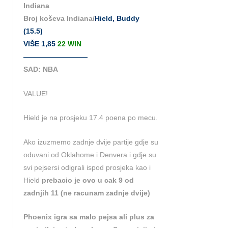
Indiana
Broj koševa Indiana/
Hield, Buddy
(15.5)
VIŠE 1,85
22 WIN
—————————
SAD: NBA
VALUE!
Hield je na prosjeku 17.4 poena po mecu.
Ako izuzmemo zadnje dvije partije gdje su
oduvani od Oklahome i Denvera i gdje su
svi pejsersi odigrali ispod prosjeka kao i
Hield
prebacio je ovo u cak 9 od
zadnjih 11 (ne racunam zadnje dvije)
Phoenix igra sa malo pejsa ali plus za