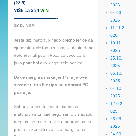
(22.5)
2026
VIŠE 1,85 34
WIN
04.03.
——————————-
2026
SAD: NBA
11.11.2
025
Jeste tezi matchup nego obicno jer ce ga
10.11.
vjerovatno Melton uzeti koji je dosta dobar
2025
defender ali poeni Foxa ce veceras biti
25.10.
jako potrebni ako kingsi zele pobjedi.
2025
05.10.
Dakle
margina niska jer Phila je ove
2025
sezone u top 5 ekipa po odbrani PG
04.10.
pozicije.
2025
1.10.2
Sabonis u reketu ima dosta tezak
025
matchup vs Embiid nego samo u napadu
26.09.
nego ce se puno trositi i u odbrani pa cu
2025
probati iskoristiti ovu nizu marginu na
24.09.