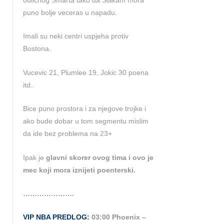
odlicnog Smarta tako da Siakam mora
puno bolje veceras u napadu.
Imali su neki centri uspjeha protiv
Bostona.
Vucevic 21, Plumlee 19, Jokic 30 poena
itd..
Bice puno prostora i za njegove trojke i
ako bude dobar u tom segmentu mislim
da ide bez problema na 23+
Ipak je
glavni skorer ovog tima i ovo je
mec koji mora iznijeti poenterski.
………………….
VIP NBA PREDLOG:
03:00 Phoenix –