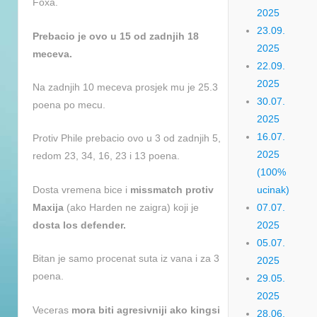
Foxa.
2025
23.09.
Prebacio je ovo u 15 od zadnjih 18
2025
meceva.
22.09.
2025
Na zadnjih 10 meceva prosjek mu je 25.3
30.07.
poena po mecu.
2025
16.07.
Protiv Phile prebacio ovo u 3 od zadnjih 5,
2025
redom 23, 34, 16, 23 i 13 poena.
(100%
Dosta vremena bice i
missmatch protiv
ucinak)
Maxija
(ako Harden ne zaigra) koji je
07.07.
dosta los defender.
2025
05.07.
Bitan je samo procenat suta iz vana i za 3
2025
poena.
29.05.
2025
Veceras
mora biti agresivniji ako kingsi
28.06.