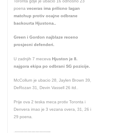
Toronta gdje je ubacio 16 odnosno 23
poena
veceras ima prilicno lagan
matchup protiv ocajne odbrane
backourta Hjustona..
Green i Gordon najblaze receno
prosjecni defenderi.
U zadnjih 7 meceva
Hjuston je 8.
najgora ekipa po odbrani SG pozicije.
McCollum je ubacio 28, Jaylen Brown 39,
DeRozan 31, Devin Vassell 26 itd..
Prije ova 2 teska meca protiv Toronta i
Denvera imao je 3 vezana overa, 31, 26 i
29 poena.
.
……………………..