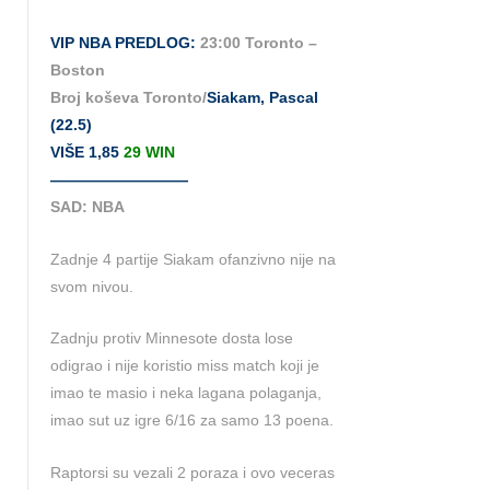
VIP NBA PREDLOG:
23:00 Toronto –
Boston
Broj koševa Toronto/
Siakam, Pascal
(22.5)
VIŠE 1,85
29 WIN
—————————
SAD: NBA
Zadnje 4 partije Siakam ofanzivno nije na
svom nivou.
Zadnju protiv Minnesote dosta lose
odigrao i nije koristio miss match koji je
imao te masio i neka lagana polaganja,
imao sut uz igre 6/16 za samo 13 poena.
Raptorsi su vezali 2 poraza i ovo veceras