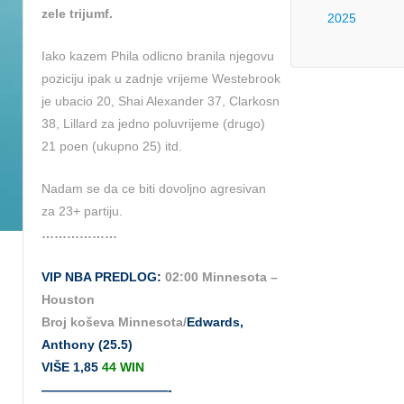
zele trijumf.
2025
Iako kazem Phila odlicno branila njegovu
poziciju ipak u zadnje vrijeme Westebrook
je ubacio 20, Shai Alexander 37, Clarkosn
38, Lillard za jedno poluvrijeme (drugo)
21 poen (ukupno 25) itd.
Nadam se da ce biti dovoljno agresivan
za 23+ partiju.
………………
VIP NBA PREDLOG:
02:00 Minnesota –
Houston
Broj koševa Minnesota/
Edwards,
Anthony (25.5)
VIŠE 1,85
44 WIN
——————————-