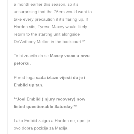
a month earlier this season, so it’s
unsurprising that the 76ers would want to
take every precaution if it’s flaring up. If
Harden sits, Tyrese Maxey would likely
return to the starting unit alongside
De’Anthony Melton in the backcourt.**
To bi znacilo da se
Maxey vraca u prvu
petorku.
Pored toga
sada izlaze vijesti da je i
Embiid upitan.
**Joel Embiid (injury recovery) now
listed questionable Saturday.**
I ako Embiid zaigra a Harden ne, opet je
ovo dobra pozicija za Maxija.