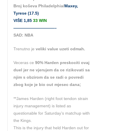
Broj koševa Philadelphia/
Maxey,
Tyrese (17.5)
VIŠE 1,85
33 WIN
——————————–
SAD: NBA
Trenutno je
veliki value uzeti odmah.
Veceras ce
90% Harden preskociti ovaj
duel jer ne vjerujem da ce rizikovati sa
njim s obzirom da se radi o povredi
zbog koje je bio out mjesec dana;
**James Harden (right foot tendon strain
injury management) is listed as
questionable for Saturday’s matchup with
the Kings.
This is the injury that held Harden out for