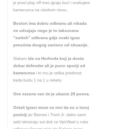
je pravi play off mec,igraju kuci i ocekujem
kamerunca na visokom nivou.
Boston ima dobru odbranu ali nikada
ne udvajaju nego je to takozvana
”switch” odbrana gdje svaki igrac
preuzima drugog zavisno od situacije.
Siakam
ide na Horforda koji je dosta
dobar defender ali je puno sporiji od
kamerunca
i to mu je velika prednost
kada budu 1 na 1 u reketu.
Ove sezone vec im je ubacio 29 poena.
Ostali igraci moze se reci da su u tezoj
pozicij
i jer Barnes i Trent Jr. slabo sami
sebi iskreiraju sut dok ce VanVleet u ruke