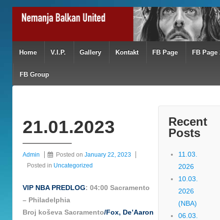
Home
V.I.P.
Gallery
Kontakt
FB Page
FB Page 
FB Group
Recent
21.01.2023
Posts
11.03.
Admin
Posted on
January 22, 2023
Posted in
Uncategorized
2026
10.03.
VIP NBA PREDLOG
: 04:00 Sacramento
2026
– Philadelphia
(NBA)
Broj koševa Sacramento
/Fox, De’Aaron
06.03.