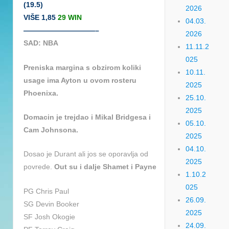
(19.5)
2026
VIŠE 1,85
29 WIN
04.03.
——————————–
2026
SAD: NBA
11.11.2
025
Preniska margina s obzirom koliki
10.11.
usage ima Ayton u ovom rosteru
2025
Phoenixa.
25.10.
2025
Domacin je trejdao i Mikal Bridgesa i
05.10.
Cam Johnsona.
2025
04.10.
Dosao je Durant ali jos se oporavlja od
2025
povrede.
Out su i dalje Shamet i Payne
1.10.2
025
PG Chris Paul
26.09.
SG Devin Booker
2025
SF Josh Okogie
24.09.