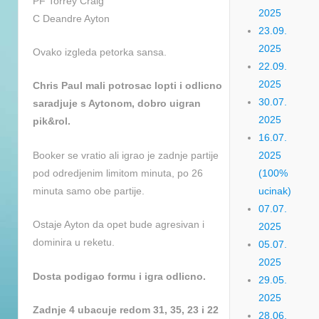
PF Torrey Craig
2025
C Deandre Ayton
23.09.
2025
Ovako izgleda petorka sansa.
22.09.
2025
Chris Paul mali potrosac lopti i odlicno
30.07.
saradjuje s Aytonom, dobro uigran
2025
pik&rol.
16.07.
Booker se vratio ali igrao je zadnje partije
2025
pod odredjenim limitom minuta, po 26
(100%
minuta samo obe partije.
ucinak)
07.07.
Ostaje Ayton da opet bude agresivan i
2025
dominira u reketu.
05.07.
2025
Dosta podigao formu i igra odlicno.
29.05.
2025
Zadnje 4 ubacuje redom 31, 35, 23 i 22
28.06.