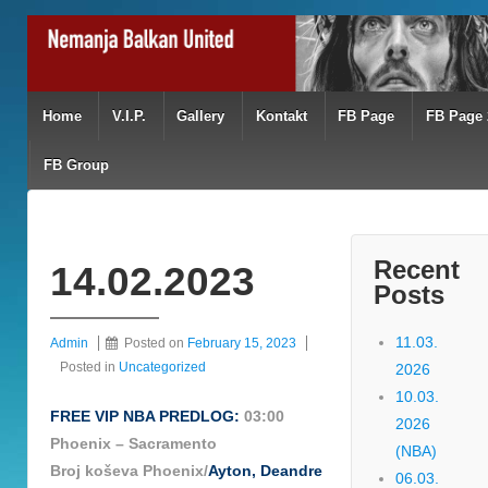
Home
V.I.P.
Gallery
Kontakt
FB Page
FB Page 
FB Group
Recent
14.02.2023
Posts
11.03.
Admin
Posted on
February 15, 2023
Posted in
Uncategorized
2026
10.03.
FREE VIP NBA PREDLOG:
03:00
2026
Phoenix – Sacramento
(NBA)
Broj koševa Phoenix/
Ayton, Deandre
06.03.