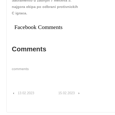
Sacramento u zadnjih 7 meceva 5.
najgora ekipa po odbrani protivnickih
C igraca.
Facebook Comments
Comments
comments
‹
13.02.2023
15.02.2023
›