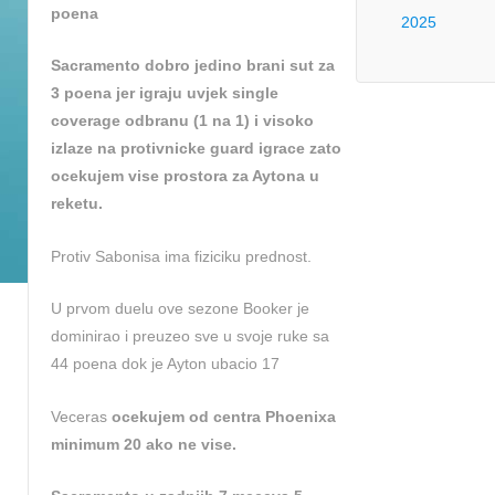
poena
2025
Sacramento dobro jedino brani sut za
3 poena jer igraju uvjek single
coverage odbranu (1 na 1) i visoko
izlaze na protivnicke guard igrace zato
ocekujem vise prostora za Aytona u
reketu.
Protiv Sabonisa ima fiziciku prednost.
U prvom duelu ove sezone Booker je
dominirao i preuzeo sve u svoje ruke sa
44 poena dok je Ayton ubacio 17
Veceras
ocekujem od centra Phoenixa
minimum 20 ako ne vise.