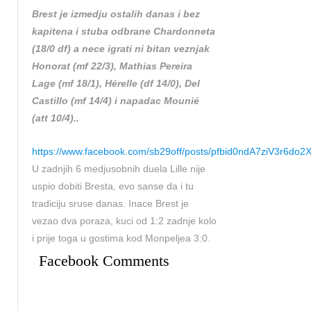
Brest je izmedju ostalih danas i bez
kapitena i stuba odbrane Chardonneta
(18/0 df) a nece igrati ni bitan veznjak
Honorat (mf 22/3), Mathias Pereira
Lage (mf 18/1), Hérelle (df 14/0), Del
Castillo (mf 14/4) i napadac Mounié
(att 10/4)..
https://www.facebook.com/sb29off/posts/pfbid0ndA7ziV3r
U zadnjih 6 medjusobnih duela Lille nije
uspio dobiti Bresta, evo sanse da i tu
tradiciju sruse danas. Inace Brest je
vezao dva poraza, kuci od 1:2 zadnje kolo
i prije toga u gostima kod Monpeljea 3:0.
Facebook Comments