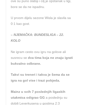
ove su puno slabiji i cilj je opstanak u ligi,
bore se da ne ispadnu.
U prvom dijelu sezone Wisla je slavila sa
0:1 kao gost.
– NJEMAČKA: BUNDESLIGA – 22.
KOLO
Ne igram cesto ovu igru na golove ali
susrecu se
dva tima koja ne znaju igrati
bukvalno odbrane.
Takvi su treneri i takva je šema da se
igra na gol vise i trazi pobjeda.
Mainz u svih 7 poslednjih ligaskih
utakmica odigrao GG
a poslednju su
dobili Leverkusena u gostima 2:3