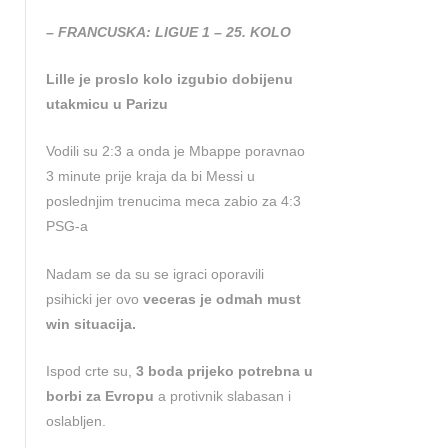
– FRANCUSKA: LIGUE 1 – 25. KOLO
Lille je proslo kolo izgubio dobijenu
utakmicu u Parizu
Vodili su 2:3 a onda je Mbappe poravnao
3 minute prije kraja da bi Messi u
poslednjim trenucima meca zabio za 4:3
PSG-a
Nadam se da su se igraci oporavili
psihicki jer ovo
veceras je odmah must
win situacija.
Ispod crte su,
3 boda prijeko potrebna u
borbi za Evropu
a protivnik slabasan i
oslabljen.