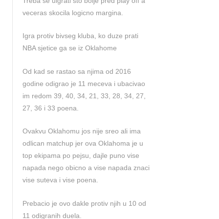
Treba se uigrati sto bolje pred play off a
veceras skocila logicno margina.
Igra protiv bivseg kluba, ko duze prati
NBA sjetice ga se iz Oklahome
Od kad se rastao sa njima od 2016
godine odigrao je 11 meceva i ubacivao
im redom 39, 40, 34, 21, 33, 28, 34, 27,
27, 36 i 33 poena.
Ovakvu Oklahomu jos nije sreo ali ima
odlican matchup jer ova Oklahoma je u
top ekipama po pejsu, dajle puno vise
napada nego obicno a vise napada znaci
vise suteva i vise poena.
Prebacio je ovo dakle protiv njih u 10 od
11 odigranih duela.