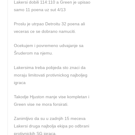
Lakersi dobili 114:110 a Green je upisao
samo 11 poena uz sut 4/13
Proslu je utrpao Detroitu 32 poena ali
veceras ce se dobrano namuciti.
Ocekujem i povremeno udvajanje sa
Šruderom na njemu.
Lakersima treba pobjeda sto znaci da
moraju limitovati protivnickog najboljeg
igraca
Takodje Hjuston manje vise kompletan i
Green vise ne mora forsirati.
Zanimljivo da su u zadnjih 15 meceva
Lakersi druga najbolja ekipa po odbrani
protivnickih SG igraca.