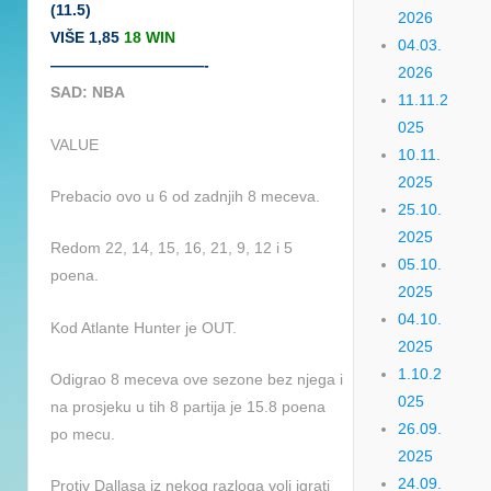
(11.5)
2026
VIŠE 1,85
18 WIN
04.03.
——————————-
2026
SAD: NBA
11.11.2
025
VALUE
10.11.
2025
Prebacio ovo u 6 od zadnjih 8 meceva.
25.10.
2025
Redom 22, 14, 15, 16, 21, 9, 12 i 5
05.10.
poena.
2025
04.10.
Kod Atlante Hunter je OUT.
2025
1.10.2
Odigrao 8 meceva ove sezone bez njega i
025
na prosjeku u tih 8 partija je 15.8 poena
26.09.
po mecu.
2025
24.09.
Protiv Dallasa iz nekog razloga voli igrati