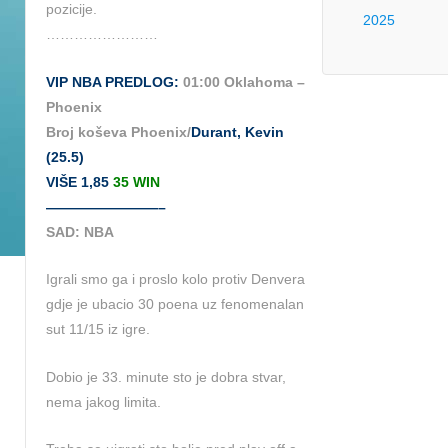
pozicije.
2025
……………………
VIP NBA PREDLOG:
01:00 Oklahoma –
Phoenix
Broj koševa Phoenix/
Durant, Kevin
(25.5)
VIŠE 1,85
35 WIN
————————–
SAD: NBA
Igrali smo ga i proslo kolo protiv Denvera
gdje je ubacio 30 poena uz fenomenalan
sut 11/15 iz igre.
Dobio je 33. minute sto je dobra stvar,
nema jakog limita.