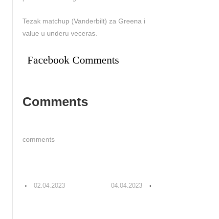
Tezak matchup (Vanderbilt) za Greena i
value u underu veceras.
Facebook Comments
Comments
comments
‹
02.04.2023
04.04.2023
›