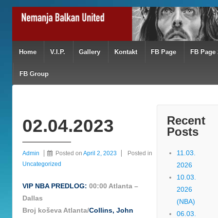
Home
V.I.P.
Gallery
Kontakt
FB Page
FB Page 
FB Group
Recent
02.04.2023
Posts
11.03.
Admin
Posted on
April 2, 2023
Posted in
Uncategorized
2026
10.03.
VIP NBA PREDLOG:
00:00 Atlanta –
2026
Dallas
(NBA)
Broj koševa Atlanta/
Collins, John
06.03.