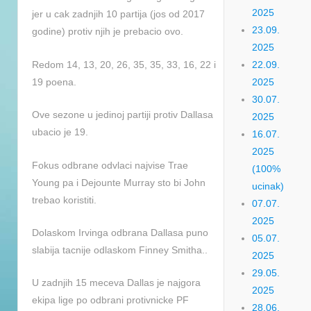
2025
jer u cak zadnjih 10 partija (jos od 2017
23.09.
godine) protiv njih je prebacio ovo.
2025
Redom 14, 13, 20, 26, 35, 35, 33, 16, 22 i
22.09.
19 poena.
2025
30.07.
Ove sezone u jedinoj partiji protiv Dallasa
2025
ubacio je 19.
16.07.
2025
Fokus odbrane odvlaci najvise Trae
(100%
Young pa i Dejounte Murray sto bi John
ucinak)
trebao koristiti.
07.07.
2025
Dolaskom Irvinga odbrana Dallasa puno
05.07.
slabija tacnije odlaskom Finney Smitha..
2025
29.05.
U zadnjih 15 meceva Dallas je najgora
2025
ekipa lige po odbrani protivnicke PF
28.06.