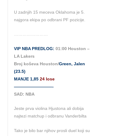
U zadnjih 15 meceva Oklahoma je 5.
najgora ekipa po odbrani PF pozicije.
……………………
VIP NBA PREDLOG:
01:00 Houston –
LA Lakers
Broj koševa Houston/
Green, Jalen
(23.5)
MANJE 1,85
24 lose
—————————-
SAD: NBA
Jeste prva violina Hjustona ali dobija
najtezi matchup i odbranu Vanderbilta
Tako je bilo bar njihov prosli duel koji su