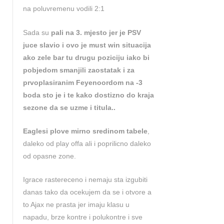
na poluvremenu vodili 2:1
Sada su
pali na 3. mjesto jer je PSV
juce slavio i ovo je must win situacija
ako zele bar tu drugu poziciju iako bi
pobjedom smanjili zaostatak i za
prvoplasiranim Feyenoordom na -3
boda sto je i te kako dostizno do kraja
sezone da se uzme i titula..
Eaglesi plove mirno sredinom tabele
,
daleko od play offa ali i poprilicno daleko
od opasne zone.
Igrace rastereceno i nemaju sta izgubiti
danas tako da ocekujem da se i otvore a
to Ajax ne prasta jer imaju klasu u
napadu, brze kontre i polukontre i sve