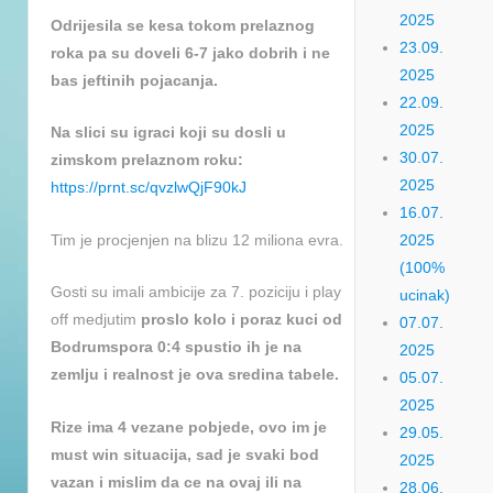
2025
Odrijesila se kesa tokom prelaznog
23.09.
roka pa su doveli 6-7 jako dobrih i ne
2025
bas jeftinih pojacanja.
22.09.
2025
Na slici su igraci koji su dosli u
30.07.
zimskom prelaznom roku:
2025
https://prnt.sc/qvzlwQjF90kJ
16.07.
Tim je procjenjen na blizu 12 miliona evra.
2025
(100%
Gosti su imali ambicije za 7. poziciju i play
ucinak)
off medjutim
proslo kolo i poraz kuci od
07.07.
Bodrumspora 0:4 spustio ih je na
2025
zemlju i realnost je ova sredina tabele.
05.07.
2025
Rize ima 4 vezane pobjede, ovo im je
29.05.
must win situacija, sad je svaki bod
2025
vazan i mislim da ce na ovaj ili na
28.06.