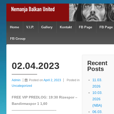
Home
V.I.P.
Gallery
Kontakt
FB Page
FB Page 
FB Group
Recent
02.04.2023
Posts
11.03.
Admin
Posted on
April 2, 2023
Posted in
Uncategorized
2026
10.03.
FREE VIP PREDLOG: 19:30 Rizespor –
2026
Bandirmaspor 1 1,60
(NBA)
————————————–
06.03.