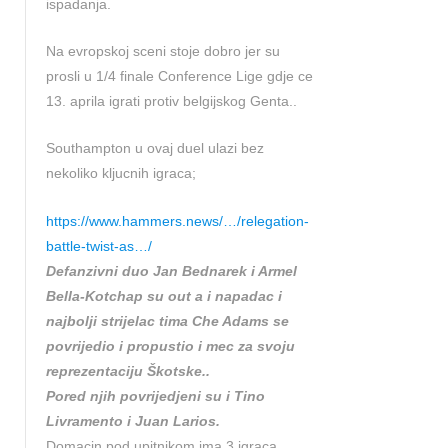
ispadanja.
Na evropskoj sceni stoje dobro jer su
prosli u 1/4 finale Conference Lige gdje ce
13. aprila igrati protiv belgijskog Genta..
Southampton u ovaj duel ulazi bez
nekoliko kljucnih igraca;
https://www.hammers.news/…/relegation-
battle-twist-as…/
Defanzivni duo Jan Bednarek i Armel
Bella-Kotchap su out a i napadac i
najbolji strijelac tima Che Adams se
povrijedio i propustio i mec za svoju
reprezentaciju Škotske..
Pored njih povrijedjeni su i Tino
Livramento i Juan Larios.
Domacin pod upitnikom ima 3 igraca,