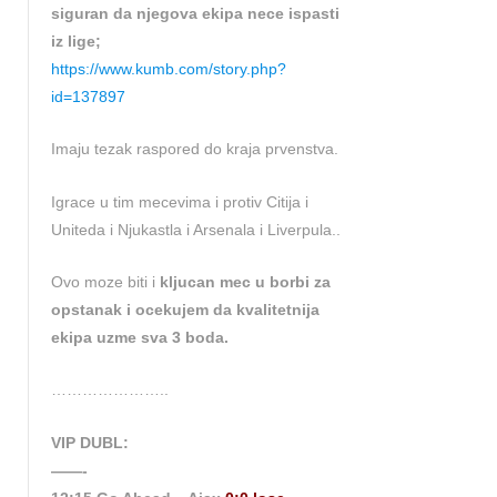
siguran da njegova ekipa nece ispasti
iz lige;
https://www.kumb.com/story.php?
id=137897
Imaju tezak raspored do kraja prvenstva.
Igrace u tim mecevima i protiv Citija i
Uniteda i Njukastla i Arsenala i Liverpula..
Ovo moze biti i
kljucan mec u borbi za
opstanak i ocekujem da kvalitetnija
ekipa uzme sva 3 boda.
…………………..
VIP DUBL:
——-