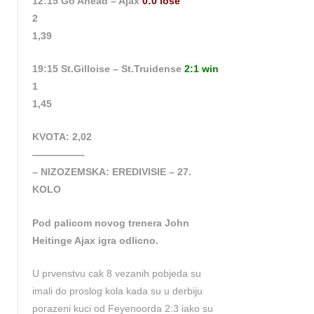
12:15 Go Ahead – Ajax
0:0 lose
2
1,39
19:15 St.Gilloise – St.Truidense
2:1 win
1
1,45
KVOTA: 2,02
—————-
– NIZOZEMSKA: EREDIVISIE – 27.
KOLO
Pod palicom novog trenera John
Heitinge Ajax igra odlicno.
U prvenstvu cak 8 vezanih pobjeda su
imali do proslog kola kada su u derbiju
porazeni kuci od Feyenoorda 2:3 iako su