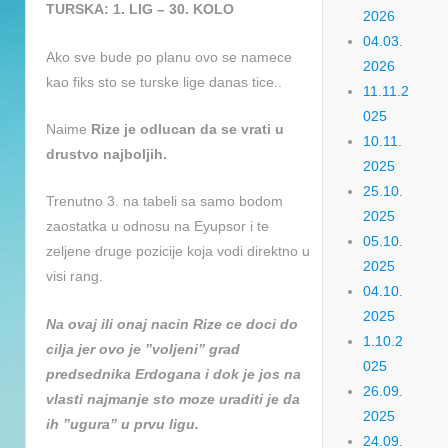
TURSKA: 1. LIG – 30. KOLO
2026
04.03.
Ako sve bude po planu ovo se namece
2026
kao fiks sto se turske lige danas tice..
11.11.2
025
Naime
Rize je odlucan da se vrati u
10.11.
drustvo najboljih.
2025
25.10.
Trenutno 3. na tabeli sa samo bodom
2025
zaostatka u odnosu na Eyupsor i te
05.10.
zeljene druge pozicije koja vodi direktno u
2025
visi rang.
04.10.
2025
Na ovaj ili onaj nacin Rize ce doci do
1.10.2
cilja jer ovo je ”voljeni” grad
025
predsednika Erdogana i dok je jos na
26.09.
vlasti najmanje sto moze uraditi je da
2025
ih ”ugura” u prvu ligu.
24.09.