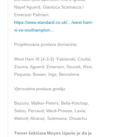
Nayef Aguerd, Gianluca Scamacca i
Emerson Palmieri
https://www.standard.co.uk/…/west-ham-
xi-vs-southampton…
Projektovana postava domacina;
West Ham XI (4-3-3): Fabianski; Coufal,
Zouma, Aguerd, Emerson; Soucek, Rice,
Paqueta; Bowen, Ings, Benrahma.
Vjerovatna postava gostiju:
Bazunu; Walker-Peters, Bella-Kotchap,
Salisu, Perraud; Ward-Prowse, Lavia;
Walcott, Alcaraz, Sulemana; Onuachu
Trener čekićara Moyes izjavio je da je