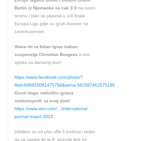
Evropi lagano dobili i odlicni Union
Berlin iz Njemacke sa cak 3:0
na ovom
terenu i tako se plasirali u 1/4 finale
Evropa Lige gdje ce igrati dvomec sa
Leverkusenom.
Vraca im se bitan igrac nakon
suspenzije Christian Burgess
a evo
spiska za danasnji duel;
https://www.facebook.com/photo/?
fbid=606915081475756&set=a.562587462575185
Gosti imaju nekoliko igraca
nedostupnih za ovaj duel:
https://www.stvv.com/…/international-
journal-maart-2023
Udaljeni su od play offa 5 bodova i tesko
da ce uspjeti do te 8. pozicije dok ne