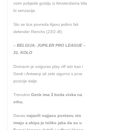
osim pobjede gostiju iz Amsterdama bila
bi senzacija.
Sto se tice povreda Ajaxu jedino fali
defender Renchs (23/2 df).
– BELGIJA: JUPILER PRO LEAGUE –
31. KOLO
Domacin je osigurao play off isto kao i
Genk i Antwerp ali zele sigurno s prve
pozicije dalje.
Trenutno
Genk ima 3 boda viska na
vrhu.
Danas
najavili najjacu postavu sto
imaju a ekipa je toliko jaka da su u