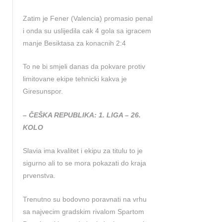
Zatim je Fener (Valencia) promasio penal
i onda su uslijedila cak 4 gola sa igracem
manje Besiktasa za konacnih 2:4
To ne bi smjeli danas da pokvare protiv
limitovane ekipe tehnicki kakva je
Giresunspor.
– ČEŠKA REPUBLIKA: 1. LIGA – 26.
KOLO
Slavia ima kvalitet i ekipu za titulu to je
sigurno ali to se mora pokazati do kraja
prvenstva.
Trenutno su bodovno poravnati na vrhu
sa najvecim gradskim rivalom Spartom