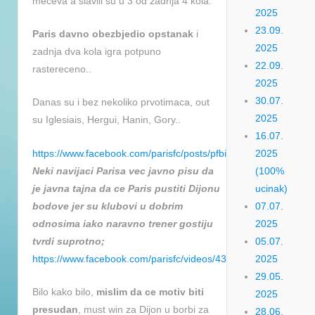
meceva a slavili su u 3 od zadnja 4 kola.
2025
23.09.
Paris davno obezbjedio opstanak
i
2025
zadnja dva kola igra potpuno
22.09.
rastereceno..
2025
30.07.
Danas su i bez nekoliko prvotimaca, out
2025
su Iglesiais, Hergui, Hanin, Gory..
16.07.
https://www.facebook.com/parisfc/posts/pfbid0Kndw6ds8kK
2025
Neki navijaci Parisa vec javno pisu da
(100%
je javna tajna da ce Paris pustiti Dijonu
ucinak)
bodove jer su klubovi u dobrim
07.07.
odnosima iako naravno trener gostiju
2025
tvrdi suprotno;
05.07.
https://www.facebook.com/parisfc/videos/4374816716087653/
2025
29.05.
Bilo kako bilo,
mislim da ce motiv biti
2025
presudan
, must win za Dijon u borbi za
28.06.