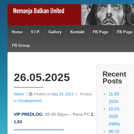
Home
V.I.P.
Gallery
Kontakt
FB Page
FB Page 
FB Group
Recent
26.05.2025
Posts
11.03.
Admin
Posted on
May 26, 2023
Posted
in
Uncategorized
2026
10.03.
VIP PREDLOG:
20:45 Dijon – Paris FC
1
2026
1,83
(NBA)
————————————
06.03.