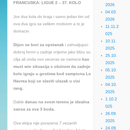
FRANCUSKA: LIGUE 2 – 37. KOLO
2026
04.03.
Jos dva kola do kraja i samo jedan tim od
2026
ova dva igra sa velikim motivom a to je
11.11.2
domacin.
025
10.11.
Dijon se bori za opstanak
i zahvaljujuci
2025
dobroj formi u zadnje vrijeme jako blizu su
25.10.
cilja ali onda ovo veceras se namece
kao
2025
must win situacija s obzirom da zadnje
05.10.
kolo igraju u gostima kod sampiona Le
2025
Havrea koji ce slaviti ulazak u visi
04.10.
rang.
2025
1.10.2
Dakle
danas na svom terenu je idealna
025
sansa za sva 3 boda.
26.09.
2025
Ova ekipa nije porazena 7 vezanih
24.09.