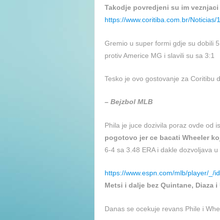
Takodje povredjeni su im veznjaci F
https://www.coritiba.com.br/Noticias/
Gremio u super formi gdje su dobili 5
protiv Americe MG i slavili su sa 3:1
Tesko je ovo gostovanje za Coritibu d
– Bejzbol MLB
Phila je juce dozivila poraz ovde od i
pogotovo jer ce bacati Wheeler koj
6-4 sa 3.48 ERA i dakle dozvoljava 
https://www.espn.com/mlb/player/_/i
Metsi i dalje bez Quintane, Diaza i
Danas se ocekuje revans Phile i Whee