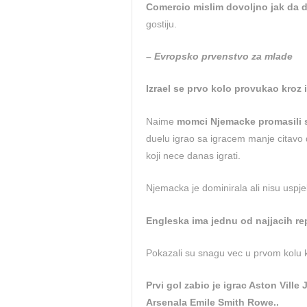
Comercio mislim dovoljno jak da 
gostiju.
– Evropsko prvenstvo za mlade
Izrael se prvo kolo provukao kroz 
Naime
momci Njemacke promasili 
duelu igrao sa igracem manje citavo 
koji nece danas igrati.
Njemacka je dominirala ali nisu uspjeli
Engleska ima jednu od najjacih re
Pokazali su snagu vec u prvom kolu kad
Prvi gol zabio je igrac Aston Vill
Arsenala Emile Smith Rowe..