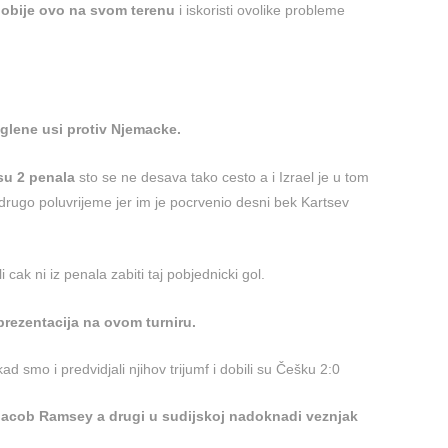
dobije ovo na svom terenu
i iskoristi ovolike probleme
iglene usi protiv Njemacke.
su 2 penala
sto se ne desava tako cesto a i Izrael je u tom
drugo poluvrijeme jer im je pocrvenio desni bek Kartsev
 cak ni iz penala zabiti taj pobjednicki gol.
prezentacija na ovom turniru.
 smo i predvidjali njihov trijumf i dobili su Češku 2:0
e Jacob Ramsey a drugi u sudijskoj nadoknadi veznjak