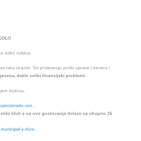
 KOLO
ko toliko solidna.
se tako izrazim. Svi protestvuju protiv uprave i trenera i
eseca, dakle veliki finansijski problemi.
njem bodova;
ue-sancionado-con…
pustilo klub a na ovo gostovanje dolaze sa ukupno 16
o-municipal-y-duro…