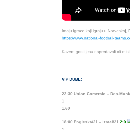
Imaju igrace koji igraju u Norveskoj, F
https://www.national-football-teams
Kazem gosti jesu napredovali ali mis
………………………
VIP DUBL:
—–
22:30 Union Comercio – Dep.Muni
1
1,60
18:00 Engleska/21 – Izrael/21
2:0
1