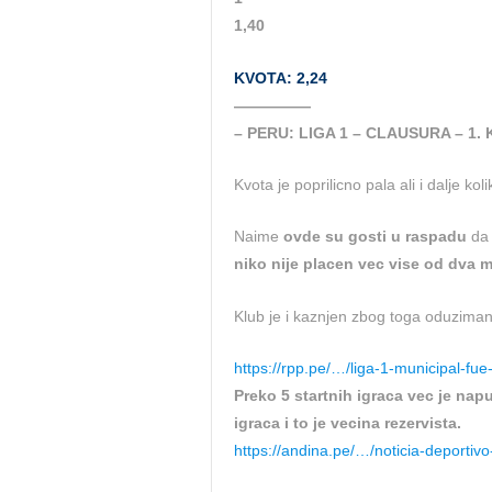
1,40
KVOTA: 2,24
—————
– PERU: LIGA 1 – CLAUSURA – 1.
Kvota je poprilicno pala ali i dalje koli
Naime
ovde su gosti u raspadu
da 
niko nije placen vec vise od dva mj
Klub je i kaznjen zbog toga oduzima
https://rpp.pe/…/liga-1-municipal-f
Preko 5 startnih igraca vec je na
igraca i to je vecina rezervista.
https://andina.pe/…/noticia-deportiv