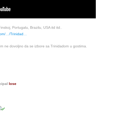
inskoj, Portugalu, Brazilu, USA itd itd..
.com/…/Trinidad…
lim ne dovoljno da se izbore sa Trinidadom u gostima.
cipal
lose