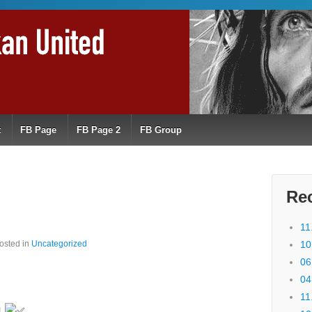
t
FB Page
FB Page 2
FB Group
Re
11
osted in
Uncategorized
10
06
04
11
1