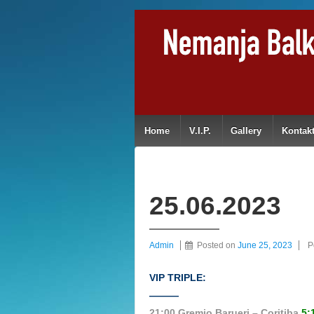
Home
V.I.P.
Gallery
Kontak
25.06.2023
Admin
Posted on
June 25, 2023
P
VIP TRIPLE:
———
21:00 Gremio Barueri – Coritiba
5: