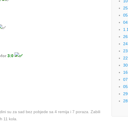
10
25
05
04
1.
26
24
23
ofor
3:0
22
30
16
07
05
29
28
edini su za sad bez pobjede sa 4 remija i 7 poraza. Zabili
h 11 kola.