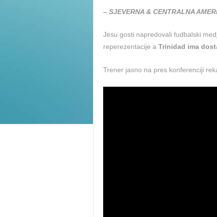
– SJEVERNA & CENTRALNA AMERI
Jesu gosti napredovali fudbalski medj
reperezentacije a
Trinidad ima dost
Trener jasno na pres konferenciji re