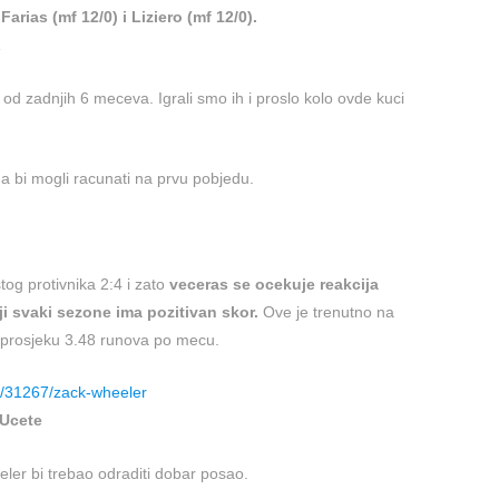
arias (mf 12/0) i Liziero (mf 12/0).
1
 od zadnjih 6 meceva. Igrali smo ih i proslo kolo ovde kuci
a bi mogli racunati na prvu pobjedu.
stog protivnika 2:4 i zato
veceras se ocekuje reakcija
i svaki sezone ima pozitivan skor.
Ove je trenutno na
u prosjeku 3.48 runova po mecu.
d/31267/zack-wheeler
 Ucete
ler bi trebao odraditi dobar posao.