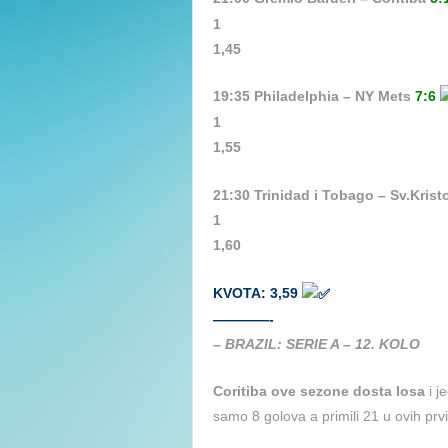
1
1,45
19:35 Philadelphia – NY Mets
7:6
1
1,55
21:30 Trinidad i Tobago – Sv.Krist
1
1,60
KVOTA: 3,59
————-
– BRAZIL: SERIE A – 12. KOLO
Coritiba ove sezone dosta losa
i j
samo 8 golova a primili 21 u ovih prvi