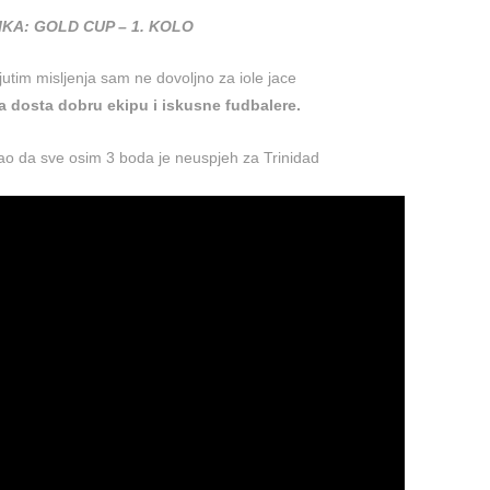
KA: GOLD CUP – 1. KOLO
utim misljenja sam ne dovoljno za iole jace
a dosta dobru ekipu i iskusne fudbalere.
kao da sve osim 3 boda je neuspjeh za Trinidad