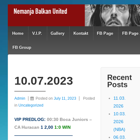
Home
V.I.P.
Gallery
Kontakt
FB Page
FB Page 
FB Group
Recent
10.07.2023
Posts
11.03.
Admin
Posted on
July 11, 2023
Posted
in
Uncategorized
2026
10.03.
VIP PREDLOG:
00:30 Boca Juniors –
2026
CA Huracan
1 2,00
1:0 WIN
(NBA)
—————————————-
06.03.