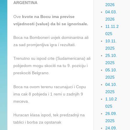
ARGENTINA
2026
04.03.
Ove
kvote na Bocu ima previse
2026
vrijednosti (value) da bi se ignorisale.
11.11.2
025
Boca na Bomboneri uvjek dominantna ali
10.11.
za sad promjenljiva igra i rezultati.
2025
25.10.
Trenutno su ispod crte (Sudamericana) ali
2025
pobjedom mogu skociti na tu 9. poziciju i
05.10.
preskociti Belgrano.
2025
04.10.
Boca na ovom terenu racunajuci i Copu
2025
ima cak 8 pobjeda i 1 remi u zadnjih 9
1.10.2
meceva.
025
26.09.
Huracan klasa ispod, tek predzadnji na
2025
tablici i borba za opstanak
24.09.