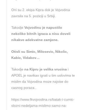
Oni su 2. ekipa Kipra dok je Vojvodina
zavrsila na 5. poziciji u Srbiji.
Takodje
Vojvodinu je napustilo
nekoliko bitnih igraca a nisu doveli
nikakve adekvatne zamjene.
Otisli su Simic, Milosevic, Nikolic,
Kabic, Vidakov…
Takodje
na Kipru je velika vrucina
i
APOEL je navikao igrati u tim uslovima te
mislim da Vojvodina moze najvise do
casnog poraza..
https://www.fkvojvodina.rs/batak-i-cumic-
slozni-nedeljama-mislimo-samo-na-