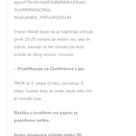
apoel/?fbclid=IwAR2dflkRtNft4JI4IwU–
Ya1W89NX6iCWizj-
WuDubHj58_YREvUKQl3UcM
Trener Batak kaze da je najbitnije izdrzati
prvih 20-25 minuta ali mislim da i ako ih
izdrze, kasnije ce biti mozda jos teze
braniti se zbog umora i vrucine..
– Kvalifikacije za Conference Ligu
PAOK je 4. ekipa Grcke i docekuju 8.
ekipu Izraela koja se ovde nasla tako sto
je osvojila kup..
Razlika u kvalitetu na papiru je
poprilicno velika.
Igraci domacina vrijede preko 50