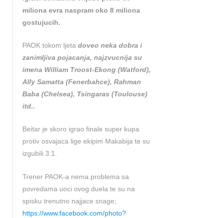
miliona evra naspram oko 8 miliona
gostujucih.
PAOK tokom ljeta
doveo neka dobra i
zanimljiva pojacanja, najzvucnija su
imena William Troost-Ekong (Watford),
Ally Samatta (Fenerbahce), Rahman
Baba (Chelsea), Tsingaras (Toulouse)
itd..
Beitar je skoro igrao finale super kupa
protiv osvajaca lige ekipim Makabija te su
izgubili 3:1.
Trener PAOK-a nema problema sa
povredama uoci ovog duela te su na
spisku trenutno najjace snage;
https://www.facebook.com/photo?