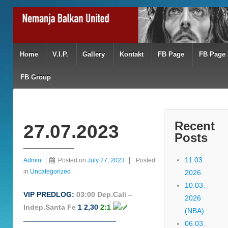
Home
V.I.P.
Gallery
Kontakt
FB Page
FB Page 
FB Group
Recent
27.07.2023
Posts
11.03.
Admin
Posted on
July 27, 2023
Posted
in
Uncategorized
2026
10.03.
VIP PREDLOG:
03:00 Dep.Cali –
2026
Indep.Santa Fe
1 2,30
2:1
(NBA)
—————————————
06.03.