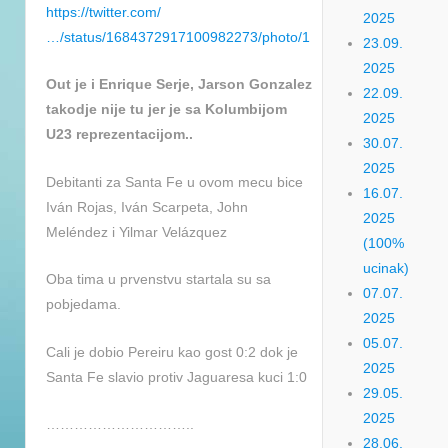
https://twitter.com/
2025
…/status/1684372917100982273/photo/1
23.09.
2025
Out je i Enrique Serje, Jarson Gonzalez
22.09.
takodje nije tu jer je sa Kolumbijom
2025
U23 reprezentacijom..
30.07.
2025
Debitanti za Santa Fe u ovom mecu bice
16.07.
Iván Rojas, Iván Scarpeta, John
2025
Meléndez i Yilmar Velázquez
(100%
ucinak)
Oba tima u prvenstvu startala su sa
07.07.
pobjedama.
2025
05.07.
Cali je dobio Pereiru kao gost 0:2 dok je
2025
Santa Fe slavio protiv Jaguaresa kuci 1:0
29.05.
2025
…………………………..
28.06.