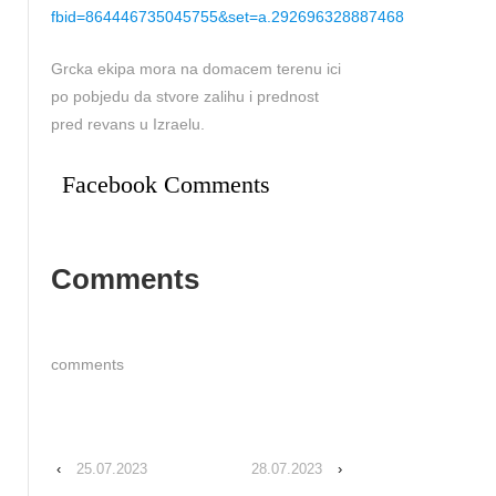
fbid=864446735045755&set=a.292696328887468
Grcka ekipa mora na domacem terenu ici
po pobjedu da stvore zalihu i prednost
pred revans u Izraelu.
Facebook Comments
Comments
comments
‹
25.07.2023
28.07.2023
›