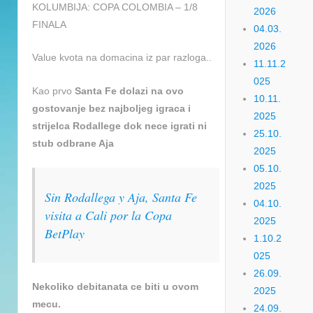
KOLUMBIJA: COPA COLOMBIA – 1/8
2026
FINALA
04.03.
2026
Value kvota na domacina iz par razloga..
11.11.2
025
Kao prvo
Santa Fe dolazi na ovo
10.11.
gostovanje bez najboljeg igraca i
2025
strijelca Rodallege dok nece igrati ni
25.10.
stub odbrane Aja
2025
05.10.
2025
Sin Rodallega y Aja, Santa Fe
04.10.
visita a Cali por la Copa
2025
BetPlay
1.10.2
025
26.09.
Nekoliko debitanata ce biti u ovom
2025
mecu.
24.09.