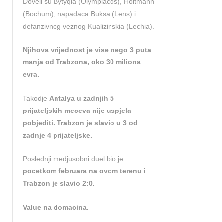
Doveli su Bytyqia (Olympiacos), Holtmann
(Bochum), napadaca Buksa (Lens) i
defanzivnog veznog Kualizinskia (Lechia).
Njihova vrijednost je vise nego 3 puta
manja od Trabzona, oko 30 miliona
evra.
Takodje
Antalya u zadnjih 5
prijateljskih meceva nije uspjela
pobjediti. Trabzon je slavio u 3 od
zadnje 4 prijateljske.
Poslednji medjusobni duel bio je
pocetkom februara na ovom terenu i
Trabzon je slavio 2:0.
Value na domacina.