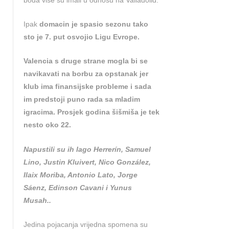
Ipak
domacin je spasio sezonu tako
sto je 7. put osvojio Ligu Evrope.
Valencia s druge strane mogla bi se
navikavati na borbu za opstanak jer
klub ima finansijske probleme i sada
im predstoji puno rada sa mladim
igracima. Prosjek godina šišmiša je tek
nesto oko 22.
Napustili su ih Iago Herrerín, Samuel
Lino, Justin Kluivert, Nico González,
Ilaix Moriba, Antonio Lato, Jorge
Sáenz, Edinson Cavani i Yunus
Musah..
Jedina pojacanja vrijedna spomena su