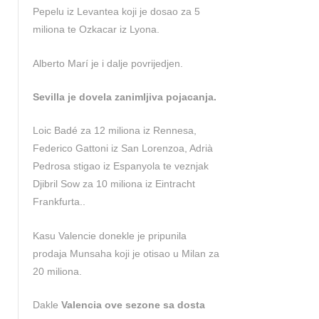
Pepelu iz Levantea koji je dosao za 5
miliona te Ozkacar iz Lyona.
Alberto Marí je i dalje povrijedjen.
Sevilla je dovela zanimljiva pojacanja.
Loic Badé za 12 miliona iz Rennesa,
Federico Gattoni iz San Lorenzoa, Adrià
Pedrosa stigao iz Espanyola te veznjak
Djibril Sow za 10 miliona iz Eintracht
Frankfurta..
Kasu Valencie donekle je pripunila
prodaja Munsaha koji je otisao u Milan za
20 miliona.
Dakle
Valencia ove sezone sa dosta