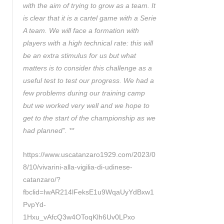
with the aim of trying to grow as a team. It
is clear that it is a cartel game with a Serie
A team. We will face a formation with
players with a high technical rate: this will
be an extra stimulus for us but what
matters is to consider this challenge as a
useful test to test our progress. We had a
few problems during our training camp
but we worked very well and we hope to
get to the start of the championship as we
had planned”. **
https://www.uscatanzaro1929.com/2023/0
8/10/vivarini-alla-vigilia-di-udinese-
catanzaro/?
fbclid=IwAR214lFeksE1u9WqaUyYdBxw1
PvpYd-
1Hxu_vAfcQ3w4OToqKlh6Uv0LPxo