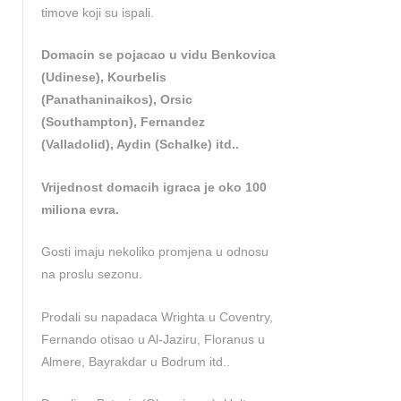
timove koji su ispali.
Domacin se pojacao u vidu Benkovica
(Udinese), Kourbelis
(Panathaninaikos), Orsic
(Southampton), Fernandez
(Valladolid), Aydin (Schalke) itd..
Vrijednost domacih igraca je oko 100
miliona evra.
Gosti imaju nekoliko promjena u odnosu
na proslu sezonu.
Prodali su napadaca Wrighta u Coventry,
Fernando otisao u Al-Jaziru, Floranus u
Almere, Bayrakdar u Bodrum itd..