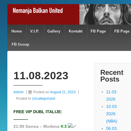
Home
V.I.P.
Gallery
Kontakt
FB Page
FB Page 
FB Group
Recent
11.08.2023
Posts
11.03.
Admin
Posted on
August 11, 2023
Posted in
Uncategorized
2026
10.03.
FREE VIP DUBL ITALIJE:
2026
———–
(NBA)
21:00 Genoa – Modena
4:3
06.03.