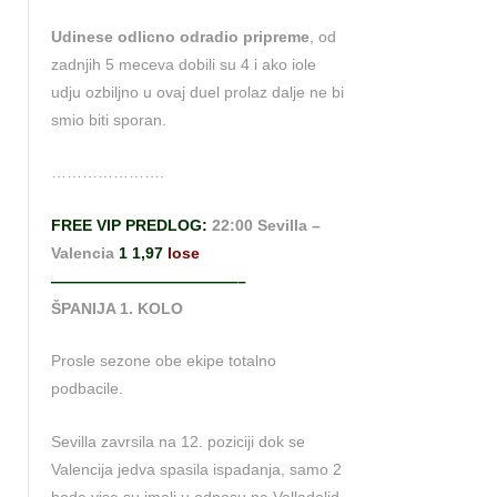
Udinese odlicno odradio pripreme
, od
zadnjih 5 meceva dobili su 4 i ako iole
udju ozbiljno u ovaj duel prolaz dalje ne bi
smio biti sporan.
………………….
FREE VIP PREDLOG:
22:00 Sevilla –
Valencia
1 1,97
lose
————————————–
ŠPANIJA 1. KOLO
Prosle sezone obe ekipe totalno
podbacile.
Sevilla zavrsila na 12. poziciji dok se
Valencija jedva spasila ispadanja, samo 2
boda vise su imali u odnosu na Valladolid.