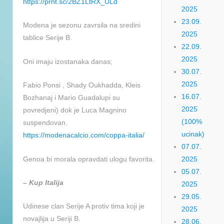
https://prnt.sc/2BZ1LtRX_ULd
2025
23.09.
Modena je sezonu zavrsila na sredini
2025
tablice Serije B.
22.09.
2025
Oni imaju izostanaka danas;
30.07.
2025
Fabio Ponsi , Shady Oukhadda, Kleis
16.07.
Bozhanaj i Mario Guadalupi su
2025
povredjeni) dok je Luca Magnino
(100%
suspendovan.
ucinak)
https://modenacalcio.com/coppa-italia/
07.07.
Genoa bi morala opravdati ulogu favorita.
2025
05.07.
– Kup Italija
2025
29.05.
Udinese clan Serije A protiv tima koji je
2025
novajlija u Seriji B.
28.06.