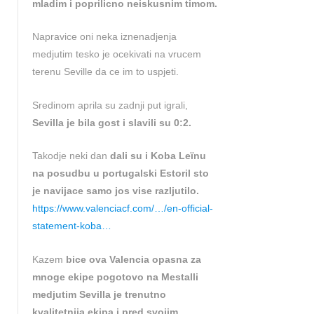
mladim i poprilicno neiskusnim timom.
Napravice oni neka iznenadjenja
medjutim tesko je ocekivati na vrucem
terenu Seville da ce im to uspjeti.
Sredinom aprila su zadnji put igrali,
Sevilla je bila gost i slavili su 0:2.
Takodje neki dan
dali su i Koba Leïnu
na posudbu u portugalski Estoril sto
je navijace samo jos vise razljutilo.
https://www.valenciacf.com/…/en-official-
statement-koba…
Kazem
bice ova Valencia opasna za
mnoge ekipe pogotovo na Mestalli
medjutim Sevilla je trenutno
kvalitetnija ekipa i pred svojim