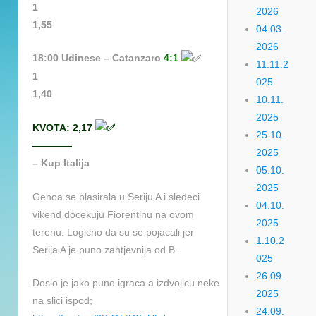
1
2026
1,55
04.03.
2026
18:00 Udinese – Catanzaro
4:1
11.11.2
1
025
1,40
10.11.
2025
KVOTA: 2,17
25.10.
————
2025
– Kup Italija
05.10.
2025
Genoa se plasirala u Seriju A i sledeci
04.10.
vikend docekuju Fiorentinu na ovom
2025
terenu. Logicno da su se pojacali jer
1.10.2
Serija A je puno zahtjevnija od B.
025
26.09.
Doslo je jako puno igraca a izdvojicu neke
2025
na slici ispod;
24.09.