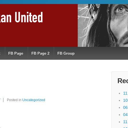
t
FB Page
FB Page 2
FB Group
Re
11
7
Posted in
Uncategorized
10
06
04
11
a