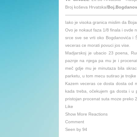
Broj koševa Hrvatska/
Boj.Bogdanovi
————————————————
Iako je visoka granica mislim da Boj
Ovo je nokaut faza 1/8 finala i ovde
srce sve se vrti oko Bogdanovića i Ša
veceras ce morati povuci jos vise.
Madjarskoj je ubacio 23 poena, Rum
paznje na njega pa mu je i procenat 
meč gdje mu je minutaza bila skr
parketu, u tom mecu sutirao je trojke
Kazem veceras ce dosta dosta od nje
kada treba, očekujem ga dosta i u p
pristojan procenat suta moze preko 
Like
Show More Reactions
Comment
Seen by 94