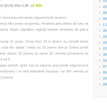
10
ć (21.5) Više 1,95
28 WIN
25
—
05
an mora preuzeti dosta odgovornosti veceras.
04
 nema niko pravo na gresku. Hrvatska jako dobra ali ruku na
1.
rića. Bojan ubjedljivo najbolji strijelac Hrvatske do sad a
26
24
uniji 21 poen, Crnoj Gori 23 a španci su obratili dosta
23
suta bio slabiji i ostao na 15 poena dok je Češkoj prosli
22
acena ubacio 25 poena za samo 22. minuta provedena na
30
 4 od 4.
16
ga zavisiti, igrač koji ce sigurno preuzimati odgovornost
07
rodorima i na liniji slobodnih bacanja i za 30+ minuta uz
05
21 poena.
29
28