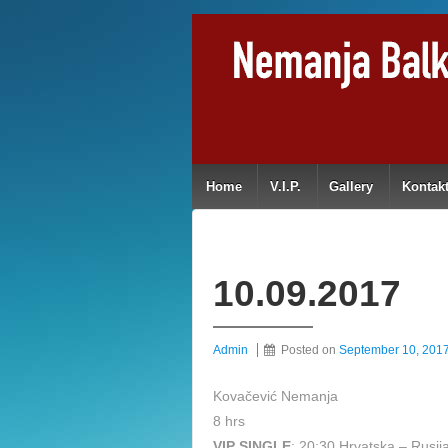
Home
V.I.P.
Gallery
Kontak
10.09.2017
Admin
Posted on
September 10, 201
Kovačević Nemanja
8 hrs
VIP SINGLE
: 20:30 Hrvatska – Rusij