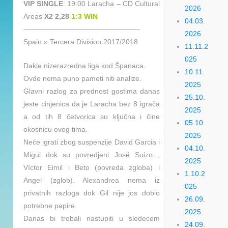
VIP SINGLE
: 19:00 Laracha – CD Cultural
2026
Areas
X2 2,28
1:3 WIN
04.03.
————————————————-
2026
Spain » Tercera Division 2017/2018
11.11.2
025
Dakle nizerazredna liga kod Španaca.
10.11.
Ovde nema puno pameti niti analize.
2025
Glavni razlog za prednost gostima danas
25.10.
jeste cinjenica da je Laracha bez 8 igrača
2025
a od tih 8 četvorica su ključna i čine
05.10.
okosnicu ovog tima.
2025
Neće igrati zbog suspenzije David Garcia i
04.10.
Migui dok su povredjeni José Suizo ,
2025
Víctor Eimil i Beto (povreda zgloba) i
1.10.2
Angel (zglob). Alexandrea nema iz
025
privatnih razloga dok Gil nije jos dobio
26.09.
potrebne papire.
2025
Danas bi trebali nastupiti u sledecem
24.09.