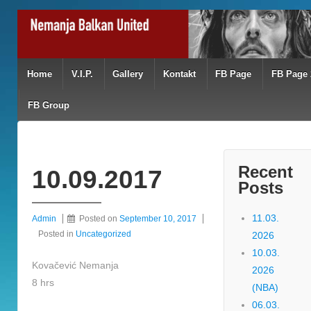
Home
V.I.P.
Gallery
Kontakt
FB Page
FB Page 
FB Group
Recent
10.09.2017
Posts
11.03.
Admin
Posted on
September 10, 2017
Posted in
Uncategorized
2026
10.03.
Kovačević Nemanja
2026
8 hrs
(NBA)
06.03.