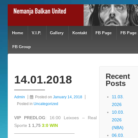
Home
V.I.P.
Gallery
Kontakt
FB Page
FB Page 
FB Group
Recent
14.01.2018
Posts
11.03.
Admin
Posted on
January 14, 2018
Posted in
Uncategorized
2026
10.03.
VIP PREDLOG
: 16:00 Leixoes – Real
2026
Sporte
1 1,75
3:0 WIN
(NBA)
——————————————
06.03.