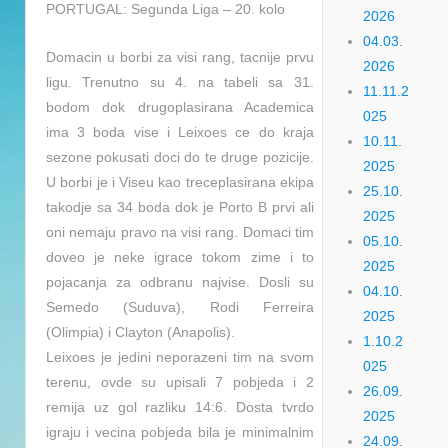
PORTUGAL: Segunda Liga – 20. kolo
2026
04.03.
Domacin u borbi za visi rang, tacnije prvu
2026
ligu. Trenutno su 4. na tabeli sa 31.
11.11.2
bodom dok drugoplasirana Academica
025
ima 3 boda vise i Leixoes ce do kraja
10.11.
sezone pokusati doci do te druge pozicije.
2025
U borbi je i Viseu kao treceplasirana ekipa
25.10.
takodje sa 34 boda dok je Porto B prvi ali
2025
oni nemaju pravo na visi rang. Domaci tim
05.10.
doveo je neke igrace tokom zime i
to
2025
pojacanja za odbranu najvise. Dosli su
04.10.
Semedo (Suduva), Rodi Ferreira
2025
(Olimpia) i Clayton (Anapolis).
1.10.2
Leixoes je jedini neporazeni tim na svom
025
terenu, ovde su upisali 7 pobjeda i 2
26.09.
remija uz gol razliku 14:6. Dosta tvrdo
2025
igraju i vecina pobjeda bila je minimalnim
24.09.