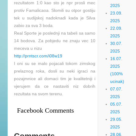
rezultatom 1:0 kao sto je npr prosli mec
2025
protiv Famalicaoa. Slomili su otpor gostiju
23.09.
tek u sudijskoj nadoknadi kada je Silva
2025
zabio za sva 3 boda.
22.09.
Real Sporte je poslednji na tabeli sa samo
2025
14 bodova. Za pobjedu ne znaju vec 10
30.07.
meceva u nizu
2025
http://prntscr.com/i08w19
16.07.
I oni su se malo pojacali tokom zimskog
2025
prelaznog roka, dosli su neki igraci na
(100%
pozajmnice ali domaci tim je kvalitetniji i
ucinak)
vjerujem da ce nastaviti niz dobrih
07.07.
rezultata na svom terenu.
2025
05.07.
Facebook Comments
2025
29.05.
2025
28.06.