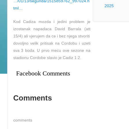
…/01/13/segunda/1515859762_997024.h
2025
tml…
Kod Cadiza mozda i jedini problem je
izostanak napadaca David Barrala (att
15/4) ali vjerujem da ce i bez njega stvoriti
dovoljno velik pritisak na Cordobu i uzeti
sva 3 boda. U prvo mecu ove sezone na
stadionu Cordobe slavio je Cadiz 1:2.
Facebook Comments
Comments
comments