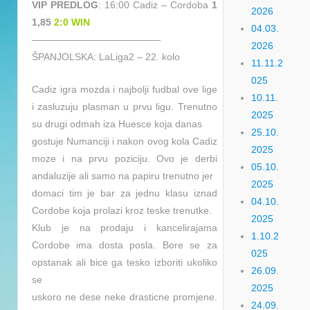
VIP PREDLOG
: 16:00 Cadiz – Cordoba
1
2026
1,85
2:0 WIN
04.03.
—————————————-
2026
ŠPANJOLSKA: LaLiga2 – 22. kolo
11.11.2
025
Cadiz igra mozda i najbolji fudbal ove lige
10.11.
i zasluzuju plasman u prvu ligu. Trenutno
2025
su drugi odmah iza Huesce koja danas
25.10.
gostuje Numanciji i nakon ovog kola Cadiz
2025
moze i na prvu poziciju. Ovo je derbi
05.10.
andaluzije ali samo na papiru trenutno jer
2025
domaci tim je bar za jednu klasu iznad
04.10.
Cordobe koja prolazi kroz teske trenutke.
2025
Klub je na prodaju i kancelirajama
1.10.2
Cordobe ima dosta posla. Bore se za
025
opstanak ali bice ga tesko izboriti ukoliko
26.09.
se
2025
uskoro ne dese neke drasticne promjene.
24.09.