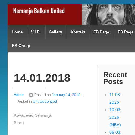
Home
V.I.P.
Gallery
Kontakt
FB Page
FB Page 
FB Group
Recent
14.01.2018
Posts
11.03.
Admin
Posted on
January 14, 2018
Posted in
Uncategorized
2026
10.03.
Kovačević Nemanja
2026
6 hrs
(NBA)
06.03.