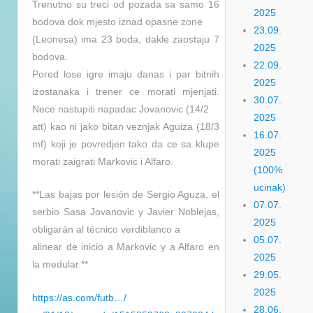
Trenutno su treci od pozada sa samo 16
2025
bodova dok mjesto iznad opasne zone
23.09.
(Leonesa) ima 23 boda, dakle zaostaju 7
2025
bodova.
22.09.
Pored lose igre imaju danas i par bitnih
2025
izostanaka i trener ce morati mjenjati.
30.07.
Nece nastupiti napadac Jovanovic (14/2
2025
att) kao ni jako bitan veznjak Aguiza (18/3
16.07.
mf) koji je povredjen tako da ce sa klupe
2025
morati zaigrati Markovic i Alfaro.
(100%
ucinak)
**Las bajas por lesión de Sergio Aguza, el
07.07.
serbio Sasa Jovanovic y Javier Noblejas,
2025
obligarán al técnico verdiblanco a
05.07.
alinear de inicio a Markovic y a Alfaro en
2025
la medular.**
29.05.
2025
https://as.com/futb…/
28.06.