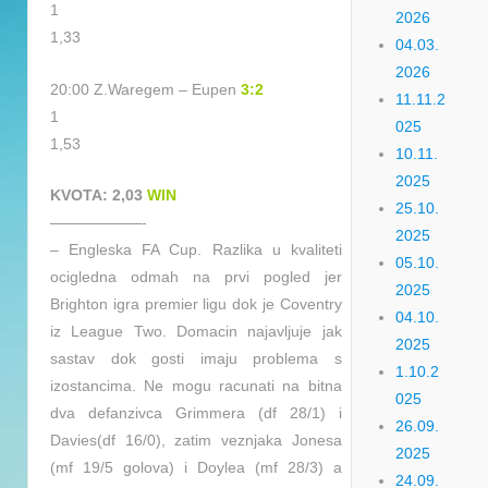
1
2026
1,33
04.03.
2026
20:00 Z.Waregem – Eupen
3:2
11.11.2
1
025
1,53
10.11.
2025
KVOTA: 2,03
WIN
25.10.
——————-
2025
– Engleska FA Cup. Razlika u kvaliteti
05.10.
ocigledna odmah na prvi pogled jer
2025
Brighton igra premier ligu dok je Coventry
04.10.
iz League Two. Domacin najavljuje jak
2025
sastav dok gosti imaju problema s
1.10.2
izostancima. Ne mogu racunati na bitna
025
dva defanzivca Grimmera (df 28/1) i
26.09.
Davies(df 16/0), zatim veznjaka Jonesa
2025
(mf 19/5 golova) i Doylea (mf 28/3) a
24.09.