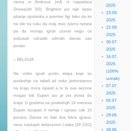
nema ni Andreua (mf) ni napadaca
2025
Drewa(att 3/0). Brighton jos nije rjesio
23.09.
pitanje opstanka u premier ligi tako da im
2025
ne ide na ruku da ovaj mec zavrsi nerjesi
22.09.
pa da moraju igrati uzvrat nego ce
2025
pokusati odraditi odmah danas sav
30.07.
posao.
2025
16.07.
– BELGIJA
2025
(100%
Ne volim igrati protiv ekipa koje su
ucinak)
poslednje na tabeli ali neko jednostavno
07.07.
na kraju mora ispasti a to bi ove sezone
2025
mogao biti Eupen iao je jos dosta do
05.07.
kraja. U gostima na poslednjih 14 meceva
2025
Eupen iscupao 4 remija i upisao cak 10
29.05.
poraza. Danas im fale dva bitna igraca,
2025
nece nastupiti defanzvivci Loties (Df 23/2)
28.06.