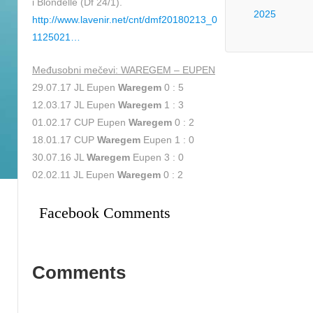
i Blondelle (Df 24/1).
2025
http://www.lavenir.net/cnt/dmf20180213_0
1125021…
Međusobni mečevi: WAREGEM – EUPEN
29.07.17 JL Eupen
Waregem
0 : 5
12.03.17 JL Eupen
Waregem
1 : 3
01.02.17 CUP Eupen
Waregem
0 : 2
18.01.17 CUP
Waregem
Eupen 1 : 0
30.07.16 JL
Waregem
Eupen 3 : 0
02.02.11 JL Eupen
Waregem
0 : 2
Facebook Comments
Comments