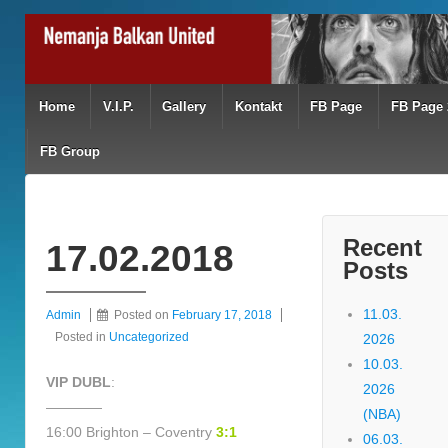
Home
V.I.P.
Gallery
Kontakt
FB Page
FB Page 
FB Group
Recent
17.02.2018
Posts
11.03.
Admin
Posted on
February 17, 2018
Posted in
Uncategorized
2026
10.03.
VIP DUBL
:
2026
————
(NBA)
16:00 Brighton – Coventry
3:1
06.03.