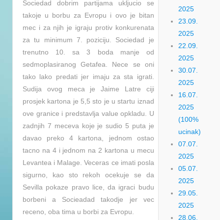
Sociedad dobrim partijama ukljucio se
2025
takoje u borbu za Evropu i ovo je bitan
23.09.
mec i za njih je igraju protiv konkurenata
2025
za tu minimum 7. poziciju. Sociedad je
22.09.
trenutno 10. sa 3 boda manje od
2025
sedmoplasiranog Getafea. Nece se oni
30.07.
tako lako predati jer imaju za sta igrati.
2025
Sudija ovog meca je Jaime Latre ciji
16.07.
prosjek kartona je 5,5 sto je u startu iznad
2025
ove granice i predstavlja value opkladu. U
(100%
zadnjih 7 meceva koje je sudio 5 puta je
ucinak)
davao preko 4 kartona, jednom ostao
07.07.
tacno na 4 i jednom na 2 kartona u mecu
2025
Levantea i Malage. Veceras ce imati posla
05.07.
sigurno, kao sto rekoh ocekuje se da
2025
Sevilla pokaze pravo lice, da igraci budu
29.05.
borbeni a Socieadad takodje jer vec
2025
receno, oba tima u borbi za Evropu.
28.06.