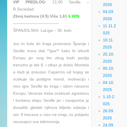
VIP PREDLOG:
21:00 Sevilla –
2026
R.Sociedad
04.03.
Zbroj kartona (4.5) Više 1,61
6 WIN
2026
———————————–
11.11.2
ŠPANJOLSKA: LaLiga – 36. kolo
025
10.11.
Jos tri kola do kraja prvenstva Španije i
2025
Sevilla mora dati **gas** kako bi izborili
25.10.
Evropu jer ovaj tim zbog losih partija
2025
trenutno je tek 8. i otkaz je dobio Montela
05.10.
a klub je preuzeo Caparrós od kojeg se
2025
ocekuje da podigne moral, motivaciju i
04.10.
nivo igre Seville do kraja i izbori naravno
2025
Evropu. Veceras treba ocekivati agresivnu
1.10.2
i borbenu ekipu Seville jer i navijacima je
025
dosadilo gledati njihova blijeda izdanja i
26.09.
vec 9 meceva u nizu ne znaju za pobjedu
2025
racunajuci sva takmicenja.
24.09.