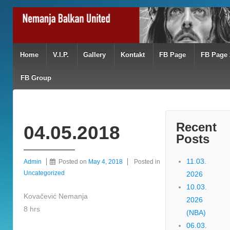
Home
V.I.P.
Gallery
Kontakt
FB Page
FB Page 
FB Group
Recent
04.05.2018
Posts
11.03.
Admin
Posted on
May 4, 2018
Posted in
Uncategorized
2026
10.03.
Kovačević Nemanja
2026
8 hrs
(NBA)
06.03.