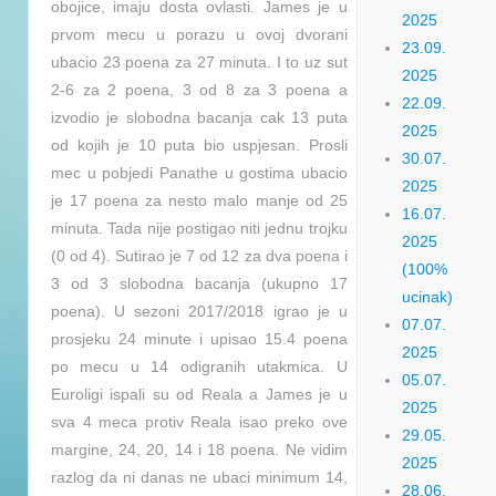
obojice, imaju dosta ovlasti. James je u
2025
prvom mecu u porazu u ovoj dvorani
23.09.
ubacio 23 poena za 27 minuta. I to uz sut
2025
2-6 za 2 poena, 3 od 8 za 3 poena a
22.09.
izvodio je slobodna bacanja cak 13 puta
2025
od kojih je 10 puta bio uspjesan. Prosli
30.07.
mec u pobjedi Panathe u gostima ubacio
2025
je 17 poena za nesto malo manje od 25
16.07.
minuta. Tada nije postigao niti jednu trojku
2025
(0 od 4). Sutirao je 7 od 12 za dva poena i
(100%
3 od 3 slobodna bacanja (ukupno 17
ucinak)
poena). U sezoni 2017/2018 igrao je u
07.07.
prosjeku 24 minute i upisao 15.4 poena
2025
po mecu u 14 odigranih utakmica. U
05.07.
Euroligi ispali su od Reala a James je u
2025
sva 4 meca protiv Reala isao preko ove
29.05.
margine, 24, 20, 14 i 18 poena. Ne vidim
2025
razlog da ni danas ne ubaci minimum 14,
28.06.