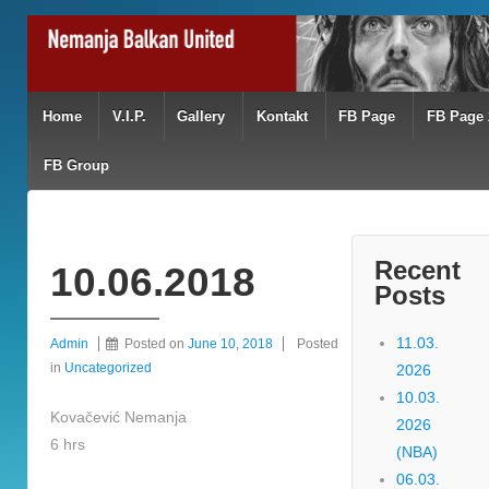
Home
V.I.P.
Gallery
Kontakt
FB Page
FB Page 
FB Group
Recent
10.06.2018
Posts
11.03.
Admin
Posted on
June 10, 2018
Posted
in
Uncategorized
2026
10.03.
Kovačević Nemanja
2026
6 hrs
(NBA)
06.03.