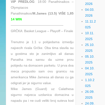
VIP PREDLOG
: 18:00 Panathinaikos –
2026
Olympiacos
04.03.
Panathinaikos/
M.James (13.5) VIŠE 1,85
2026
14 WIN
11.11.2
————————————————
025
GRČKA: Basket League – Playoff – Finale
10.11.
2025
Trenutno je 1:1 u pobjedama izmedju
25.10.
najvecih rivala Grčke. Oba tima slavila su
2025
u gostima sto je zanimljivo ali danas
05.10.
Panatha ima sansu da uzme prvu
2025
pobjedu na domacem parketu. U prva dva
04.10.
meca propustio sam ovu granicu na
2025
amerikanca Mike Jamesa ali danas cu ga
1.10.2
odigrati jer je sigurno value.
025
Mike James (Guard) uz Calathesa
26.09.
sigurno najveca uzdanica domacina u
2025
napadu pa i ne cudi veliki broj suteva kod
24.09.