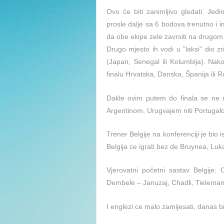
Ovo će biti zanimljivo gledati. Jed
prosle dalje sa 6 bodova trenutno i im
da obe ekipe zele zavrsiti na drugom
Drugo mjesto ih vodi u ”laksi” dio z
(Japan, Senegal ili Kolumbija). Nak
finalu Hrvatska, Danska, Španija ili Ru
Dakle ovim putem do finala se ne 
Argentinom, Urugvajem niti Portugal
Trener Belgije na konferenciji je bio 
Belgija ce igrati bez de Bruynea, Lu
Vjerovatni početni sastav Belgije:
Dembele – Januzaj, Chadli, Tieleman
I englezi ce malo zamijesati, danas bi 