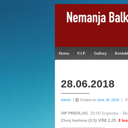
Home
V.I.P.
Gallery
Kontak
28.06.2018
Admin
Posted on
June 28, 2018
P
VIP PREDLOG
: 20:00 Engleska – Bel
Zbroj kartona (3.5) VIŠE 2,25
2 lo
———————————