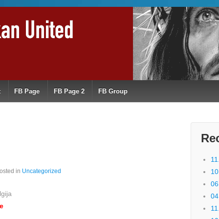
t
FB Page
FB Page 2
FB Group
Re
11
osted in
Uncategorized
10
06
gija
04
se
11