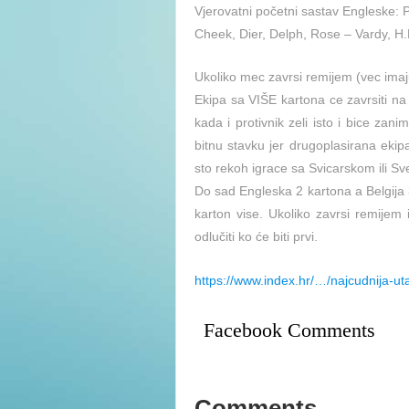
Vjerovatni početni sastav Engleske: P
Cheek, Dier, Delph, Rose – Vardy, H
Ukoliko mec zavrsi remijem (vec imaju 
Ekipa sa VIŠE kartona ce zavrsiti na 
kada i protivnik zeli isto i bice zani
bitnu stavku jer drugoplasirana ekipa
sto rekoh igrace sa Svicarskom ili S
Do sad Engleska 2 kartona a Belgija 
karton vise. Ukoliko zavrsi remijem 
odlučiti ko će biti prvi.
https://www.index.hr/…/najcudnija-
Facebook Comments
Comments