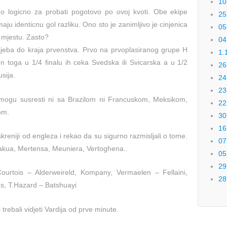
10
ino logicno za probati pogotovo po ovoj kvoti. Obe ekipe
25
aju identicnu gol razliku. Ono sto je zanimljivo je cinjenica
05
 mjestu. Zasto?
04
rijeba do kraja prvenstva. Prvo na prvoplasiranog grupe H
1.
on to
ga u 1/4 finalu ih ceka Svedska ili Svicarska a u 1/2
26
sija.
24
23
mogu susresti ni sa Brazilom ni Francuskom, Meksikom,
22
om.
30
16
iskreniji od engleza i rekao da su sigurno razmisljali o tome.
07
kakua, Mertensa, Meuniera, Vertoghena..
05
29
 Courtois – Alderweireld, Kompany, Vermaelen – Fellaini,
28
s, T.Hazard – Batshuayi
trebali vidjeti Vardija od prve minute.