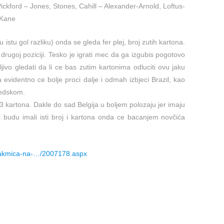
ickford – Jones, Stones, Cahill – Alexander-Arnold, Loftus-
.Kane
istu gol razliku) onda se gleda fer plej, broj zutih kartona.
drugoj poziciji. Tesko je igrati mec da ga izgubis pogotovo
mljivo gledati da li ce bas zutim kartonima odluciti ovu jaku
 evidentno ce bolje proci dalje i odmah izbjeci Brazil, kao
vedskom.
3 kartona. Dakle do sad Belgija u boljem polozaju jer imaju
i budu imali isti broj i kartona onda ce bacanjem novčića
utakmica-na-…/2007178.aspx