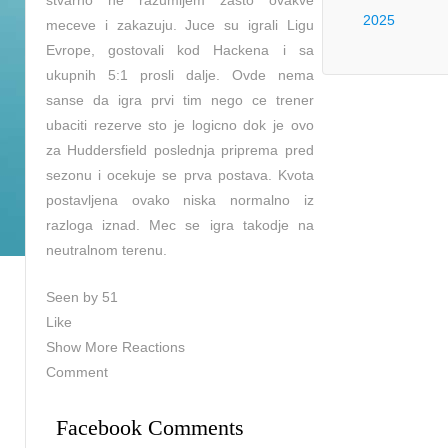
stvarno ne razumijem zasto ovakve
2025
meceve i zakazuju. Juce su igrali Ligu
Evrope, gostovali kod Hackena i sa
ukupnih 5:1 prosli dalje. Ovde nema
sanse da igra prvi tim nego ce trener
ubaciti rezerve sto je logicno dok je ovo
za Huddersfield poslednja priprema pred
sezonu i ocekuje se prva postava. Kvota
postavljena ovako niska normalno iz
razloga iznad. Mec se igra takodje na
neutralnom terenu.
Seen by 51
Like
Show More Reactions
Comment
Facebook Comments