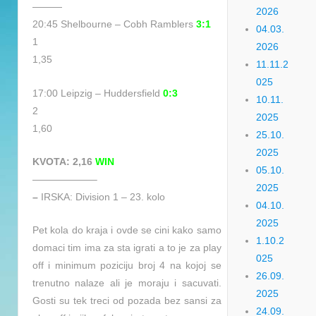
———
2026
20:45 Shelbourne – Cobh Ramblers
3:1
04.03.
1
2026
1,35
11.11.2
025
17:00 Leipzig – Huddersfield
0:3
10.11.
2
2025
1,60
25.10.
2025
KVOTA: 2,16
WIN
05.10.
——————–
2025
–
IRSKA: Division 1 – 23. kolo
04.10.
2025
Pet kola do kraja i ovde se cini kako samo
1.10.2
domaci tim ima za sta igrati a to je za play
025
off i minimum poziciju broj 4 na kojoj se
26.09.
trenutno nalaze ali je moraju i sacuvati.
2025
Gosti su tek treci od pozada bez sansi za
24.09.