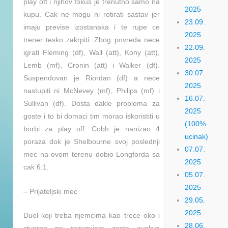
play off i njihov fokus je trenutno samo na
2025
kupu. Cak ne mogu ni rotirati sastav jer
23.09.
imaju previse izostanaka i te rupe ce
2025
trener tesko zakrpiti. Zbog povreda nece
22.09.
igrati Fleming (df), Wall (att), Kony (att),
2025
Lemb (mf), Cronin (att) i Walker (df).
30.07.
Suspendovan je Riordan (df) a nece
2025
nastupiti ni McNevey (mf), Philips (mf) i
16.07.
Sullivan (df). Dosta dakle problema za
2025
goste i to bi domaci tim morao iskoristiti u
(100%
borbi za play off. Cobh je nanizao 4
ucinak)
poraza dok je Shelbourne svoj poslednji
07.07.
mec na ovom terenu dobio Longforda sa
2025
cak 6:1.
05.07.
2025
– Prijateljski mec
29.05.
2025
Duel koji treba njemcima kao trece oko i
28.06.