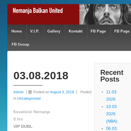
Home
V.I.P.
Gallery
Kontakt
FB Page
FB Page 
FB Group
Recent
03.08.2018
Posts
11.03.
Admin
Posted on
August 3, 2018
Posted
in
Uncategorized
2026
10.03.
Kovačević Nemanja
2026
8 hrs
(NBA)
VIP DUBL
:
06.03.