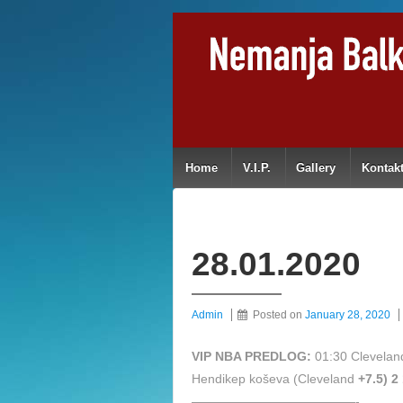
Home
V.I.P.
Gallery
Kontak
28.01.2020
Admin
Posted on
January 28, 2020
VIP NBA PREDLOG:
01:30 Clevelan
Hendikep koševa (Cleveland
+7.5) 2
—————————————-