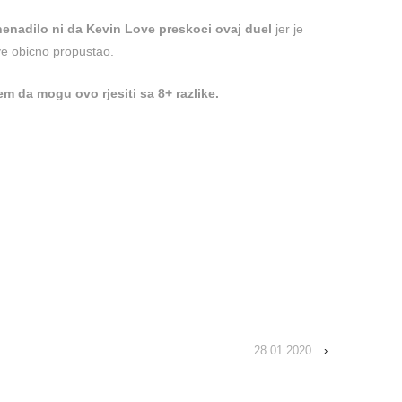
nenadilo ni da Kevin Love preskoci ovaj duel
jer je
e obicno propustao.
jem da mogu ovo rjesiti sa 8+ razlike.
28.01.2020
›