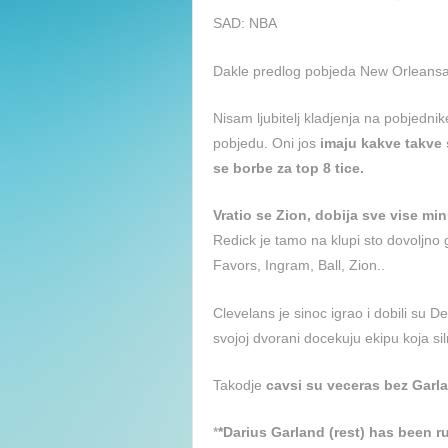
SAD: NBA
Dakle predlog pobjeda New Orleansa
Nisam ljubitelj kladjenja na pobjedni
pobjedu. Oni jos
imaju kakve takve 
se borbe za top 8 tice.
Vratio se Zion, dobija sve vise mi
Redick je tamo na klupi sto dovoljno g
Favors, Ingram, Ball, Zion..
Clevelans je sinoc igrao i dobili su D
svojoj dvorani docekuju ekipu koja siln
Takodje
cavsi su veceras bez Garla
*
*Darius Garland (rest) has been r