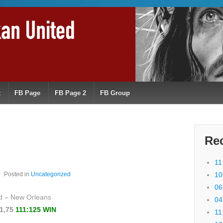
t
FB Page
FB Page 2
FB Group
Re
11
Posted in
Uncategorized
10
06
d – New Orleans
04
 1,75
111:125 WIN
11