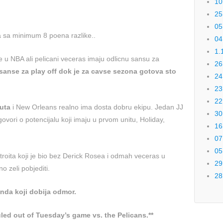
10
25
05
 sa minimum 8 poena razlike..
04
1.
ke u NBA ali pelicani veceras imaju odlicnu sansu za
26
sanse za play off dok je za cavse sezona gotova sto
24
23
22
nuta
i New Orleans realno ima dosta dobru ekipu. Jedan JJ
30
ovori o potencijalu koji imaju u prvom unitu, Holiday,
16
07
05
etroita koji je bio bez Derick Rosea i odmah veceras u
29
o zeli pobjediti.
28
nda koji dobija odmor.
uled out of Tuesday’s game vs. the Pelicans.**