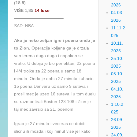
(18.5)
2026
VIŠE 1,85
14 lose
04.03.
———————————–
2026
SAD: NBA
11.11.2
025
Ako je neko zeljan igre i poena onda je
10.11.
to Zion.
Operacija koljena ga je drzala
2025
van terena dugo dugo i napokon se
25.10.
vratio. U debiju je bio perfektan, 22 poena
2025
i 4/4 trojke za 22 poena u samo 18
05.10.
minuta. Onda je dobio 27 minuta i ubacio
2025
15 poena Denveru uz samo 9 suteva i
04.10.
prosli mec je uzeo 16 suteva i u tom duelu
2025
su razmontirali Boston 123:108 i Zion je
1.10.2
taj mec zavrsio sa 21. poenom.
025
26.09.
Igrao je 27 minuta i veceras ce dobiti
2025
slicnu ili mozda i koji minut vise jer kako
24.09.