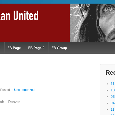
t
FB Page
FB Page 2
FB Group
Re
11
Posted in
Uncategorized
10
06
tah – Denver
04
11