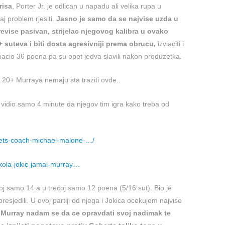
risa
, Porter Jr. je odlican u napadu ali velika rupa u
aj problem rjesiti.
Jasno je samo da se najvise uzda u
evise pasivan, strijelac njegovog kalibra u ovako
 suteva i biti dosta agresivniji prema obrucu,
izvlaciti i
ubacio 36 poena pa su opet jedva slavili nakon produzetka.
 20+ Murraya nemaju sta traziti ovde..
ji vidio samo 4 minute da njegov tim igra kako treba od
ets-coach-michael-malone-…/
ikola-jokic-jamal-murray…
goj samo 14 a u trecoj samo 12 poena (5/16 sut). Bio je
presjedili. U ovoj partiji od njega i Jokica ocekujem najvise
** Murray nadam se da ce opravdati svoj nadimak te