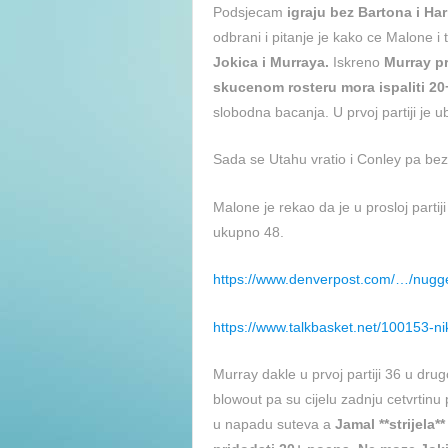
Podsjecam
igraju bez Bartona i Har
odbrani i pitanje je kako ce Malone i t
Jokica i Murraya.
Iskreno
Murray pr
skucenom rosteru mora ispaliti 20+
slobodna bacanja. U prvoj partiji je 
Sada se Utahu vratio i Conley pa bez
Malone je rekao da je u prosloj parti
ukupno 48.
https://www.denverpost.com/…/nugg
https://www.talkbasket.net/100153-n
Murray dakle u prvoj partiji 36 u dru
blowout pa su cijelu zadnju cetvrtinu 
u napadu suteva a
Jamal **strijela