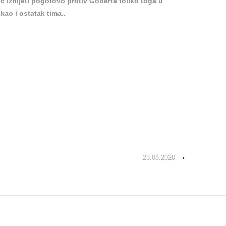
 iznijeti pogotovo protiv Goberta toliko toga u
ao i ostatak tima..
23.08.2020
›