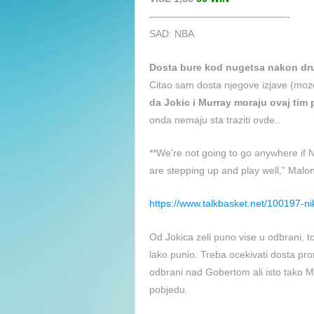
——————————————-
SAD: NBA
Dosta bure kod nugetsa nakon dr
Citao sam dosta njegove izjave (moze
da Jokic i Murray moraju ovaj tim 
onda nemaju sta traziti ovde..
**We’re not going to go anywhere if 
are stepping up and play well,” Malone
https://www.talkbasket.net/100197-n
Od Jokica zeli puno vise u odbrani, to
lako punio. Treba ocekivati dosta prom
odbrani nad Gobertom ali isto tako M
pobjedu.