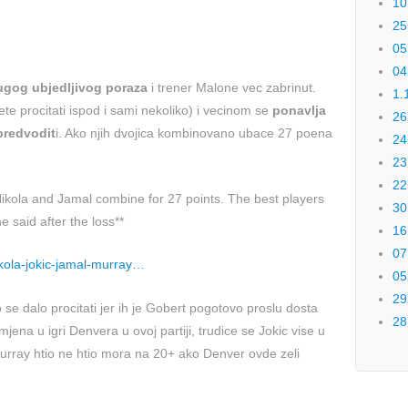
10
25
05
04
ugog ubjedljivog poraza
i trener Malone vec zabrinut.
1.
te procitati ispod i sami nekoliko) i vecinom se
ponavlja
26
predvodit
i. Ako njih dvojica kombinovano ubace 27 poena
24
23
22
Nikola and Jamal combine for 27 points. The best players
30
 said after the loss**
16
07
ikola-jokic-jamal-murray…
05
29
 se dalo procitati jer ih je Gobert pogotovo proslu dosta
28
jena u igri Denvera u ovoj partiji, trudice se Jokic vise u
urray htio ne htio mora na 20+ ako Denver ovde zeli