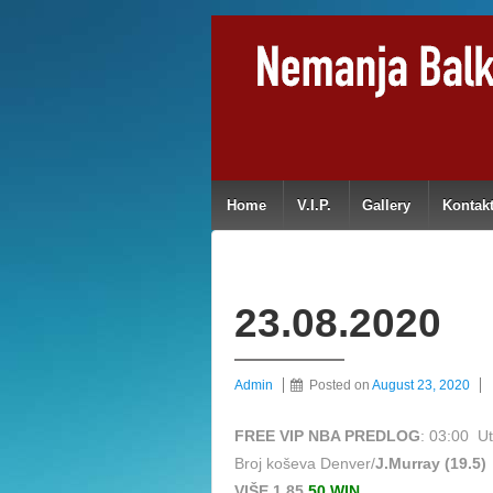
Home
V.I.P.
Gallery
Kontak
23.08.2020
Admin
Posted on
August 23, 2020
FREE VIP NBA PREDLOG
: 03:00 U
Broj koševa Denver/
J.Murray (19.5)
VIŠE 1,85
50 WIN