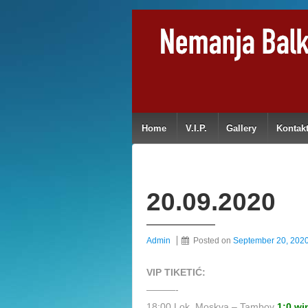
Home
V.I.P.
Gallery
Kontak
20.09.2020
Admin
Posted on
September 20, 202
VIP TIKETIĆ:
———-
18:00 Lok. Moskva – Tambov
1:0 wi