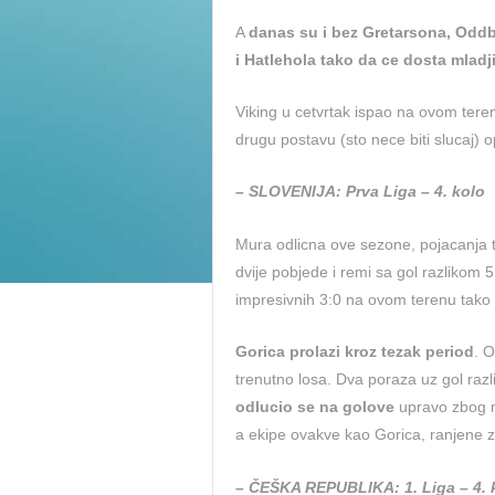
A
danas su i bez Gretarsona, Oddb
i Hatlehola tako da ce dosta mladj
Viking u cetvrtak ispao na ovom tere
drugu postavu (sto nece biti slucaj) 
– SLOVENIJA: Prva Liga – 4. kolo
Mura odlicna ove sezone, pojacanja t
dvije pobjede i remi sa gol razlikom 5
impresivnih 3:0 na ovom terenu tako d
Gorica prolazi kroz tezak period
. O
trenutno losa. Dva poraza uz gol razl
odlucio se na golove
upravo zbog m
a ekipe ovakve kao Gorica, ranjene zna
– ČEŠKA REPUBLIKA: 1. Liga – 4. 