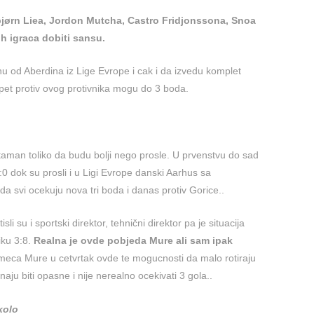
jørn Liea, Jordon Mutcha, Castro Fridjonssona, Snoa
ih igraca dobiti sansu.
nu od Aberdina iz Lige Evrope i cak i da izvedu komplet
opet protiv ovog protivnika mogu do 3 boda.
aman toliko da budu bolji nego prosle. U prvenstvu do sad
:0 dok su prosli i u Ligi Evrope danski Aarhus sa
a svi ocekuju nova tri boda i danas protiv Gorice..
tisli su i sportski direktor, tehnični direktor pa je situacija
iku 3:8.
Realna je ovde pobjeda Mure ali sam ipak
eca Mure u cetvrtak ovde te mogucnosti da malo rotiraju
ju biti opasne i nije nerealno ocekivati 3 gola..
kolo