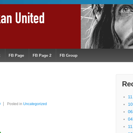
t
FB Page
FB Page 2
FB Group
Re
11
0
Posted in
Uncategorized
10
06
04
11
n