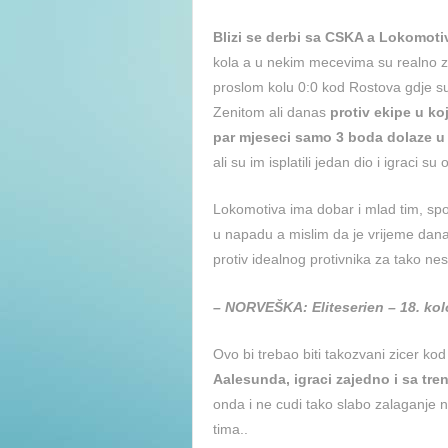
Blizi se derbi sa CSKA a Lokomotiva
kola a u nekim mecevima su realno z
proslom kolu 0:0 kod Rostova gdje su 
Zenitom ali danas
protiv ekipe u ko
par mjeseci samo 3 boda dolaze u 
ali su im isplatili jedan dio i igraci su 
Lokomotiva ima dobar i mlad tim, spoj 
u napadu a mislim da je vrijeme dan
protiv idealnog protivnika za tako nes
– NORVEŠKA: Eliteserien – 18. kol
Ovo bi trebao biti takozvani zicer ko
Aalesunda, igraci zajedno i sa tre
onda i ne cudi tako slabo zalaganje 
tima..