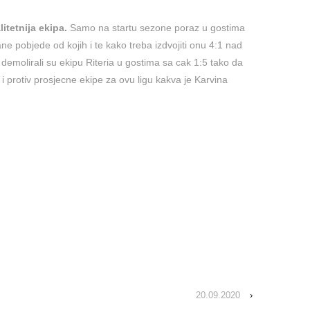
itetnija ekipa.
Samo na startu sezone poraz u gostima
e pobjede od kojih i te kako treba izdvojiti onu 4:1 nad
demolirali su ekipu Riteria u gostima sa cak 1:5 tako da
i protiv prosjecne ekipe za ovu ligu kakva je Karvina
20.09.2020
›