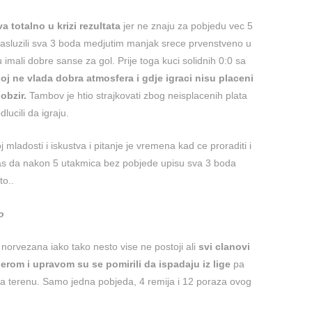
 totalno u krizi rezultata
jer ne znaju za pobjedu vec 5
asluzili sva 3 boda medjutim manjak srece prvenstveno u
imali dobre sanse za gol. Prije toga kuci solidnih 0:0 sa
joj ne vlada dobra atmosfera i gdje igraci nisu placeni
obzir.
Tambov je htio strajkovati zbog neisplacenih plata
odlucili da igraju.
mladosti i iskustva i pitanje je vremena kad ce proraditi i
as da nakon 5 utakmica bez pobjede upisu sva 3 boda
to..
o
d norvezana iako tako nesto vise ne postoji ali
svi clanovi
nerom i upravom su se pomirili da ispadaju iz lige
pa
na terenu. Samo jedna pobjeda, 4 remija i 12 poraza ovog