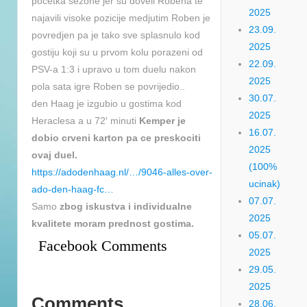
pocetka sezone jer su doveli Robena te
2025
najavili visoke pozicije medjutim Roben je
23.09.
povredjen pa je tako sve splasnulo kod
2025
gostiju koji su u prvom kolu porazeni od
22.09.
PSV-a 1:3 i upravo u tom duelu nakon
2025
pola sata igre Roben se povrijedio..
30.07.
den Haag je izgubio u gostima kod
2025
Heraclesa a u 72′ minuti
Kemper je
16.07.
dobio crveni karton pa ce preskociti
2025
ovaj duel.
(100%
https://adodenhaag.nl/…/9046-alles-over-
ucinak)
ado-den-haag-fc…
07.07.
Samo
zbog iskustva i individualne
2025
kvalitete moram prednost gostima.
05.07.
Facebook Comments
2025
29.05.
2025
Comments
28.06.