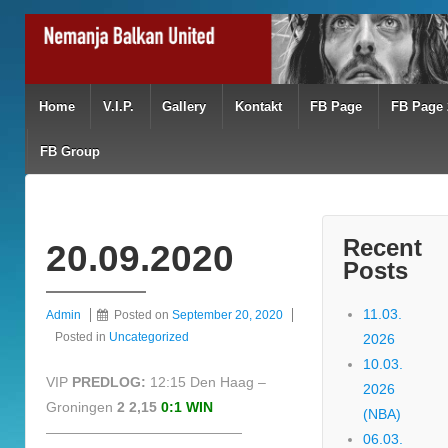
Home
V.I.P.
Gallery
Kontakt
FB Page
FB Page 
FB Group
Recent
20.09.2020
Posts
11.03.
Admin
Posted on
September 20, 2020
Posted in
Uncategorized
2026
10.03.
VIP
PREDLOG:
12:15 Den Haag –
2026
Groningen
2 2,15
0:1 WIN
(NBA)
——————————————
06.03.