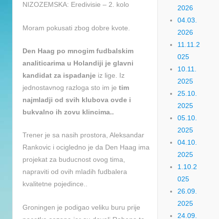
NIZOZEMSKA: Eredivisie – 2. kolo
2026
04.03.
Moram pokusati zbog dobre kvote.
2026
11.11.2
Den Haag po mnogim fudbalskim
025
analiticarima u Holandiji je glavni
10.11.
kandidat za ispadanje
iz lige. Iz
2025
jednostavnog razloga sto im je
tim
25.10.
najmladji od svih klubova ovde i
2025
bukvalno ih zovu klincima..
05.10.
2025
Trener je sa nasih prostora, Aleksandar
04.10.
Rankovic i ocigledno je da Den Haag ima
2025
projekat za buducnost ovog tima,
1.10.2
napraviti od ovih mladih fudbalera
025
kvalitetne pojedince..
26.09.
2025
Groningen je podigao veliku buru prije
24.09.