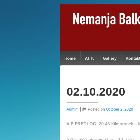
Home
V.I.P.
Gallery
Kontak
02.10.2020
Admin
Posted on
October 2, 2020
VIP PREDLOG
: 20:45 Kilmarnock –
————————————————
ŠKOTSKA: Premiership – 10. kolo