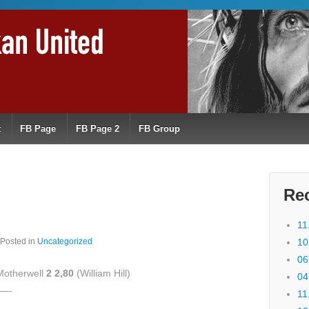
t
FB Page
FB Page 2
FB Group
Re
11
Posted in
Uncategorized
10
06
 Motherwell
2 2,80
(William Hill)
04
——
11