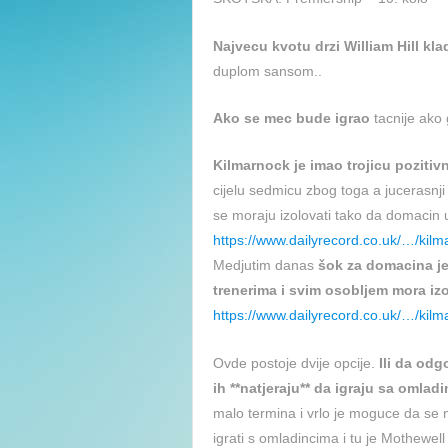
Najvecu kvotu drzi William Hill kla
duplom sansom..
Ako se mec bude igrao
tacnije ako 
Kilmarnock je imao trojicu pozitiv
cijelu sedmicu zbog toga a jucerasnji 
se moraju izolovati tako da domacin 
https://www.dailyrecord.co.uk/…/kil
Medjutim danas
šok za domacina jer
trenerima i svim osobljem mora izo
https://www.dailyrecord.co.uk/…/kil
Ovde postoje dvije opcije.
Ili da od
ih **natjeraju** da igraju sa oml
malo termina i vrlo je moguce da se 
igrati s omladincima i tu je Mothewell 