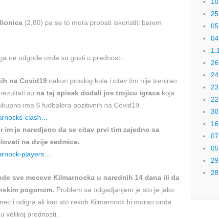
10
25
dionica
(2,80) pa se to mora probati iskoristiti barem
05
04
1.
ga ne odgode ovde su gosti u prednosti..
26
24
nih na Covid19
nakon proslog kola i citav tim nije trenirao
23
rezultati su
na taj spisak dodali jos trojicu igraca
koja
22
ukupno ima 6 fudbalera pozitivnih na Covid19.
30
marnocks-clash…
16
 im je naredjeno da se citav prvi tim zajedno sa
07
lovati na dvije sedmice.
05
marnock-players…
29
28
gode sve meceve Kilmarnocka u narednih 14 dana ili da
adinskim pogonom.
Problem sa odgadjanjem je sto je jako
mec i odigra ali kao sto rekoh Kilmarnock bi morao onda
u velikoj prednosti.