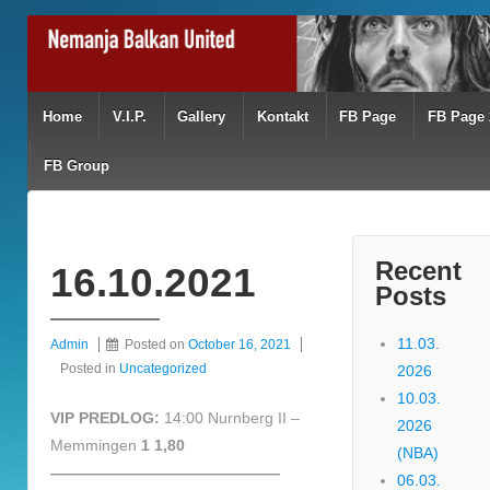
Home
V.I.P.
Gallery
Kontakt
FB Page
FB Page 
FB Group
Recent
16.10.2021
Posts
11.03.
Admin
Posted on
October 16, 2021
Posted in
Uncategorized
2026
10.03.
VIP PREDLOG:
14:00 Nurnberg II –
2026
Memmingen
1 1,80
(NBA)
———————————————
06.03.