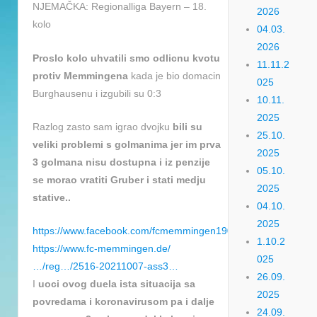
NJEMAČKA: Regionalliga Bayern – 18.
2026
kolo
04.03.
2026
Proslo kolo uhvatili smo odlicnu kvotu
11.11.2
protiv Memmingena
kada je bio domacin
025
Burghausenu i izgubili su 0:3
10.11.
2025
Razlog zasto sam igrao dvojku
bili su
25.10.
veliki problemi s golmanima jer im prva
2025
3 golmana nisu dostupna i iz penzije
05.10.
se morao vratiti Gruber i stati medju
2025
stative..
04.10.
2025
https://www.facebook.com/fcmemmingen1907/posts/4713557
1.10.2
https://www.fc-memmingen.de/
025
…/reg…/2516-20211007-ass3…
26.09.
I
uoci ovog duela ista situacija sa
2025
povredama i koronavirusom pa i dalje
24.09.