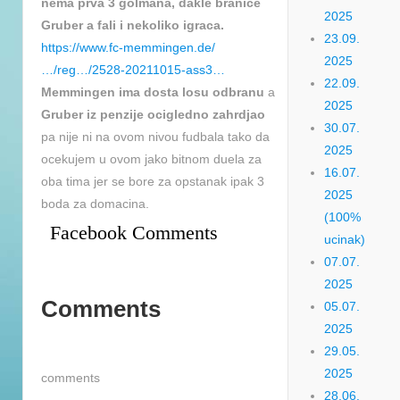
nema prva 3 golmana, dakle branice
2025
Gruber a fali i nekoliko igraca.
23.09.
https://www.fc-memmingen.de/
2025
…/reg…/2528-20211015-ass3…
22.09.
Memmingen ima dosta losu odbranu
a
2025
Gruber iz penzije ocigledno zahrdjao
30.07.
pa nije ni na ovom nivou fudbala tako da
2025
ocekujem u ovom jako bitnom duela za
16.07.
oba tima jer se bore za opstanak ipak 3
2025
boda za domacina.
(100%
Facebook Comments
ucinak)
07.07.
2025
Comments
05.07.
2025
29.05.
2025
comments
28.06.