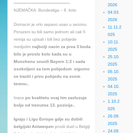
—————————————–
2026
NJEMAČKA: Bundesliga – 8. kolo
04.03.
2026
Domacin je vrlo sepavo usao u sezonu.
11.11.2
Porazeni su bili samo jednom ali cak 5
025
remija su upisali i bili bez pobjede
10.11.
medjutim
najbolji nacin za prva 3 boda
2025
bilo je proslo kolo kada su u
25.10.
Munchenu srusili Bayern 1:2 i sada
2025
osokoljeni sa tom pobjedom sigurno
05.10.
ce traziti i prvu pobjedu na svom
2025
terenu..
04.10.
2025
Inace
po kvalitetu ovaj tim zasluzuje
1.10.2
bolje od trenutne 13. pozicije..
025
26.09.
Igraju i Ligu Evrope gdje su dobili
2025
belgijski Antwerpen
prosli duel u Belgiji
24.09.