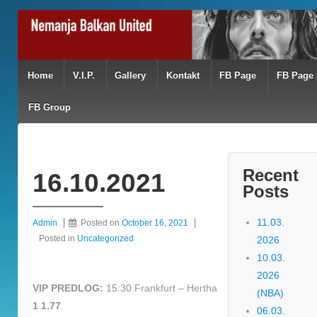
Home
V.I.P.
Gallery
Kontakt
FB Page
FB Page 
FB Group
Recent
16.10.2021
Posts
11.03.
Admin
Posted on
October 16, 2021
Posted in
Uncategorized
2026
10.03.
2026
VIP PREDLOG:
15:30 Frankfurt – Hertha
(NBA)
1 1.77
06.03.