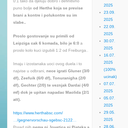
0:1 tako da djeluju dobro i definitivno
2025
puno bolje
od Herthe koja se previse
23.09.
brani a kontre i polukontre su im
2025
slabe..
22.09.
2025
Proslo gostovanje su primili od
30.07.
Leipziga cak 6 komada, bilo je 6:0
a
2025
proslo kolo kuci izgubili 1:2 od Freiburga..
16.07.
2025
Imaju i izostanaka uoci ovog duela i to
(100%
najvise u odbrani,
nece igrati Gluner (3/0
ucinak)
df), Zeefuik (6/0 df), Tonuranigha (2/0
07.07.
df), Gechter (2/0) te veznjak Dardai (4/0
2025
mf) dok je upitan napadac Maolida (2/1
05.07.
att).
2025
29.05.
https://www.herthabsc.com/
2025
…/gegnervorschau-sgebsc-2122…
28.06.
Pored njih
nema ni Jovetica ni Piateka a