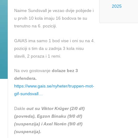
2025
Naime Sundsvall je vezao dvije pobjede i
u prvih 10 kola imaju 16 bodova te su
trenutno na 6. poziciji.
GAIAS ima samo 1 bod vise i oni su na 4.
poziciji s tim da u zadnja 3 kola nisu
slavili, 2 poraza i 1 remi.
Na ovo gostovanje
dolaze bez 3
defendera.
https://www.gais.se/nyheter/truppen-mot-
gif-sundsvall…
Dakle
out su Viktor Krüger (2/0 df)
(povreda), Egzon Binaku (9/0 df)
(suspenzija) i Axel Norén (9/0 df)
(suspenzija).