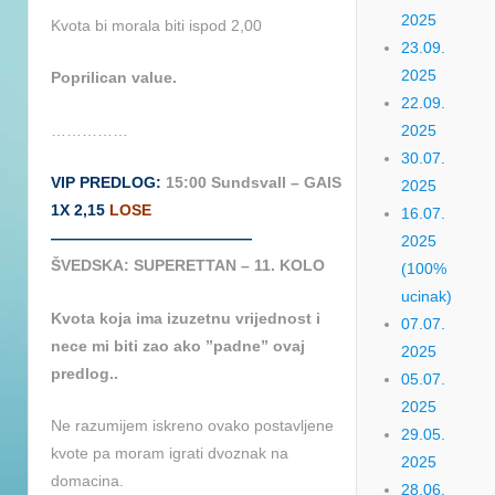
2025
Kvota bi morala biti ispod 2,00
23.09.
2025
Poprilican value.
22.09.
……………
2025
30.07.
VIP PREDLOG:
15:00 Sundsvall – GAIS
2025
1X 2,15
LOSE
16.07.
—————————————
2025
ŠVEDSKA: SUPERETTAN – 11. KOLO
(100%
ucinak)
Kvota koja ima izuzetnu vrijednost i
07.07.
nece mi biti zao ako ”padne” ovaj
2025
predlog..
05.07.
2025
Ne razumijem iskreno ovako postavljene
29.05.
kvote pa moram igrati dvoznak na
2025
domacina.
28.06.