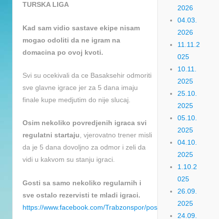
TURSKA LIGA
2026
04.03.
Kad sam vidio sastave ekipe nisam
2026
mogao odoliti da ne igram na
11.11.2
domacina po ovoj kvoti.
025
10.11.
Svi su ocekivali da ce Basaksehir odmoriti
2025
sve glavne igrace jer za 5 dana imaju
25.10.
finale kupe medjutim do nije slucaj.
2025
05.10.
Osim nekoliko povredjenih igraca svi
2025
regulatni startaju
, vjerovatno trener misli
04.10.
da je 5 dana dovoljno za odmor i zeli da
2025
vidi u kakvom su stanju igraci.
1.10.2
025
Gosti sa samo nekoliko regularnih i
26.09.
sve ostalo rezervisti te mladi igraci.
2025
https://www.facebook.com/Trabzonspor/posts/pfbid0ATckD
24.09.