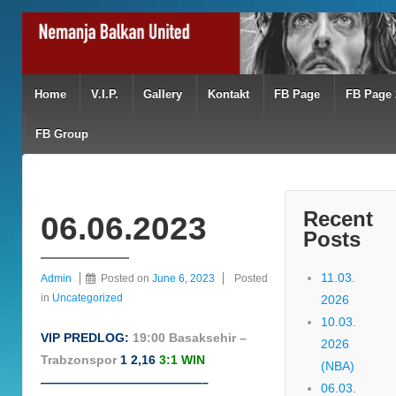
Home
V.I.P.
Gallery
Kontakt
FB Page
FB Page 
FB Group
Recent
06.06.2023
Posts
11.03.
Admin
Posted on
June 6, 2023
Posted
in
Uncategorized
2026
10.03.
VIP PREDLOG:
19:00 Basaksehir –
2026
Trabzonspor
1 2,16
3:1 WIN
(NBA)
—————————————–
06.03.