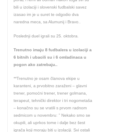
bili u izolaciji i slovenski fudbalski savez
izasao im je u suret te odgodio dva
naredna meca, sa Alumunij i Bravo..
Poslednji duel igrali su 25. oktobra.
Trenutno imaju 8 fudbalera u izolaciji a
6 bitnih i ubacili su i 6 omladinaca u
pogon ako zatrebaju..
**Trenutno je osam članova ekipe u
karanteni, a prvobitno zaraženi – glavni
trener, pomoćni trener, trener golmana,
terapeut, tehnički direktor i tri nogometaša
– konačno su se vratili s prvom radnom
sedmicom u novembru: ” Nekako smo se
okupili, ali uprkos tome i dalje bez šest
igrača koji moraju biti u izolaciji. Svi ostali