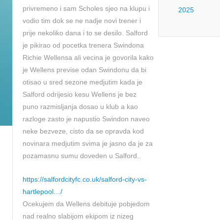
privremeno i sam Scholes sjeo na klupu i
2025
vodio tim dok se ne nadje novi trener i
prije nekoliko dana i to se desilo. Salford
je pikirao od pocetka trenera Swindona
Richie Wellensa ali vecina je govorila kako
je Wellens previse odan Swindonu da bi
otisao u sred sezone medjutim kada je
Salford odrijesio kesu Wellens je bez
puno razmisljanja dosao u klub a kao
razloge zasto je napustio Swindon naveo
neke bezveze, cisto da se opravda kod
novinara medjutim svima je jasno da je za
pozamasnu sumu doveden u Salford..
https://salfordcityfc.co.uk/salford-city-vs-
hartlepool…/
Ocekujem da Wellens debituje pobjedom
nad realno slabijom ekipom iz nizeg