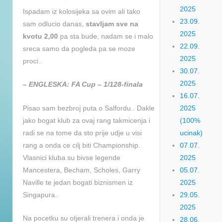
2025
Ispadam iz kolosijeka sa ovim ali tako
23.09.
sam odlucio danas,
stavljam sve na
2025
kvotu 2,00
pa sta bude, nadam se i malo
22.09.
sreca samo da pogleda pa se moze
2025
proci..
30.07.
2025
– ENGLESKA: FA Cup – 1/128-finala
16.07.
Pisao sam bezbroj puta o Salfordu.. Dakle
2025
jako bogat klub za ovaj rang takmicenja i
(100%
radi se na tome da sto prije udje u visi
ucinak)
rang a onda ce cilj biti Championship.
07.07.
Vlasnici kluba su bivse legende
2025
Mancestera, Becham, Scholes, Garry
05.07.
Naville te jedan bogati biznismen iz
2025
Singapura..
29.05.
2025
Na pocetku su otjerali trenera i onda je
28.06.