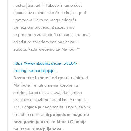
nastavljaju raditi. Takođe imamo šest
dječaka iz omladinske škole koji su pod
ugovorom i lako se mogu pridružiti
trenažnom procesu. Zauzeti smo
pripremama za sljedeće utakmice, a prva
od tri ture zaredom već nas čeka u
subotu, kada krećemo za Maribor.**
https://www.nkdomzale.si/…/5104-
treningi-se-nadaljujejo…
Dosta trke i zbrke kod gostiju
dok kod
Maribora trenutno nema korone i u
solidnoj formi ulaze u ovaj duel jer su
proslokolo slavili na strani kod Alumunija
1:3. Pobjeda je neophodna u borbi za vrh,
trenutno su treci ali
pobjedom mogu na
prvu poziciju ukoliko Mura i Olimpija
ne uzmu pune plijenove..