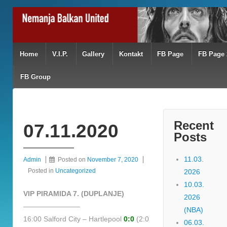
Home
V.I.P.
Gallery
Kontakt
FB Page
FB Page 
FB Group
Recent
07.11.2020
Posts
11.03.
Admin
Posted on
November 7, 2020
Posted in
Uncategorized
2026
10.03.
VIP PIRAMIDA 7. (DUPLANJE)
2026
————————
(NBA)
16:00 Salford City – Hartlepool
0:0
(2:0
06.03.