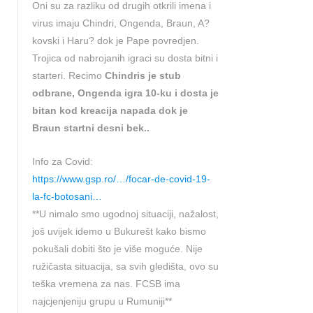
Oni su za razliku od drugih otkrili imena i
virus imaju Chindri, Ongenda, Braun, A?
kovski i Haru? dok je Pape povredjen.
Trojica od nabrojanih igraci su dosta bitni i
starteri. Recimo
Chindris je stub
odbrane, Ongenda igra 10-ku i dosta je
bitan kod kreacija napada dok je
Braun startni desni bek..
Info za Covid:
https://www.gsp.ro/…/focar-de-covid-19-
la-fc-botosani…
**U nimalo smo ugodnoj situaciji, nažalost,
još uvijek idemo u Bukurešt kako bismo
pokušali dobiti što je više moguće. Nije
ružičasta situacija, sa svih gledišta, ovo su
teška vremena za nas. FCSB ima
najcjenjeniju grupu u Rumuniji**