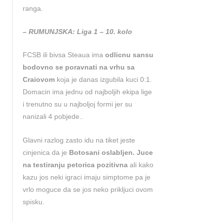
ranga.
– RUMUNJSKA: Liga 1 – 10. kolo
FCSB ili bivsa Steaua ima
odlicnu sansu
bodovno se poravnati na vrhu sa
Craiovom
koja je danas izgubila kuci 0:1.
Domacin ima jednu od najboljih ekipa lige
i trenutno su u najboljoj formi jer su
nanizali 4 pobjede..
Glavni razlog zasto idu na tiket jeste
cinjenica da je
Botosani oslabljen. Juce
na testiranju petorica pozitivna
ali kako
kazu jos neki igraci imaju simptome pa je
vrlo moguce da se jos neko prikljuci ovom
spisku.