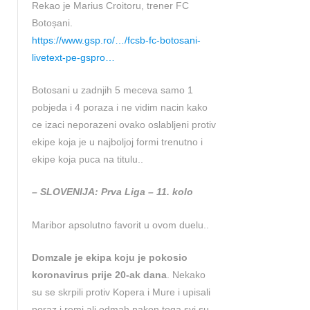
Rekao je Marius Croitoru, trener FC
Botoșani.
https://www.gsp.ro/…/fcsb-fc-botosani-
livetext-pe-gspro…
Botosani u zadnjih 5 meceva samo 1
pobjeda i 4 poraza i ne vidim nacin kako
ce izaci neporazeni ovako oslabljeni protiv
ekipe koja je u najboljoj formi trenutno i
ekipe koja puca na titulu..
– SLOVENIJA: Prva Liga – 11. kolo
Maribor apsolutno favorit u ovom duelu..
Domzale je ekipa koju je pokosio
koronavirus prije 20-ak dana
. Nekako
su se skrpili protiv Kopera i Mure i upisali
poraz i remi ali odmah nakon toga svi su